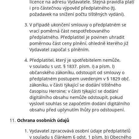
licence na adresu Vydavatele. Stejná pravidla platí
i pro částečnou výpověď předplatného (tj.
požadavek na snížení počtu tištěných vydání).
V případě ukončení smlouvy o předplatném se
vrací poměrná část nespotřebovaného
předplatného. Předplatitel je povinen uhradit
poměrnou část ceny plnění, ohledně kterého již
Vydavatel započal s plněním.
Předplatitel, který je spotřebitelem nemůže,
v souladu s ust. § 1837. písm. i) a písm. l)
občanského zákoníku, odstoupit od smlouvy o
předplatném postupem uvedeným v § 1829 obč.
zákoníku, v části týkající se dodání tištěného
časopisu Heroine; v části týkající se dodání
digitálního obsahu nemůže odstoupit, pokud
vyslovil souhlas se započetím dodání digitálního
obsahu před uplynutím lhůty pro odstoupení.
Ochrana osobních údajů
Vydavatel zpracovává osobní údaje předplatitelů
v souladu s článkem 6 odst. 1 písm. b) Obecného