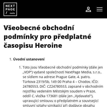
Všeobecné obchodní
podmínky pro předplatné
časopisu Heroine
Úvodní ustanovení
Toto jsou Všeobecné obchodní podmínky (dále jen
„VOP“) vydané společností NextPage Media, s.r.o.,
se sídlem na adrese Prague Gate, 4. patro,
Türkova 2319/5b, 149 00 Praha 4 – Chodov, IČO:
24780553, DIČ: CZ24780553, zapsané v obchodním
rejstříku vedeném Městským soudem v Praze,
oddíl C, vložka 173681 (dále jen „Vydavatel“),
upravující smlouvu o předplatném a související
smluvní vztahy vznikající při dodávce obsahu