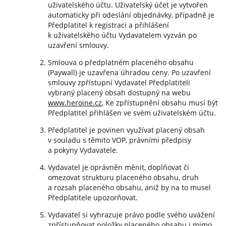
uživatelského účtu. Uživatelský účet je vytvořen
automaticky při odeslání objednávky, případně je
Předplatitel k registraci a přihlášení
k uživatelského účtu Vydavatelem vyzván po
uzavření smlouvy.
Smlouva o předplatném placeného obsahu
(Paywall) je uzavřena úhradou ceny. Po uzavření
smlouvy zpřístupní Vydavatel Předplatiteli
vybraný placený obsah dostupný na webu
www.heroine.cz
, Ke zpřístupnění obsahu musí být
Předplatitel přihlášen ve svém uživatelském účtu.
Předplatitel je povinen využívat placený obsah
v souladu s těmito VOP, právními předpisy
a pokyny Vydavatele.
Vydavatel je oprávněn měnit, doplňovat či
omezovat strukturu placeného obsahu, druh
a rozsah placeného obsahu, aniž by na to musel
Předplatitele upozorňovat.
Vydavatel si vyhrazuje právo podle svého uvážení
zpřístupňovat položky placeného obsahu i mimo