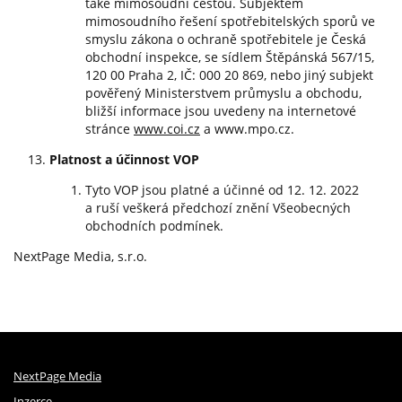
také mimosoudní cestou. Subjektem
mimosoudního řešení spotřebitelských sporů ve
smyslu zákona o ochraně spotřebitele je Česká
obchodní inspekce, se sídlem Štěpánská 567/15,
120 00 Praha 2, IČ: 000 20 869, nebo jiný subjekt
pověřený Ministerstvem průmyslu a obchodu,
bližší informace jsou uvedeny na internetové
stránce
www.coi.cz
a www.mpo.cz.
Platnost a účinnost VOP
Tyto VOP jsou platné a účinné od 12. 12. 2022
a ruší veškerá předchozí znění Všeobecných
obchodních podmínek.
NextPage Media, s.r.o.
NextPage Media
Inzerce