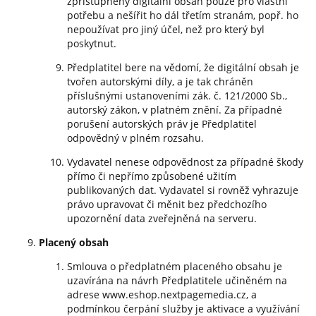
zpřístupněný digitální obsah pouze pro vlastní
potřebu a nešířit ho dál třetím stranám, popř. ho
nepoužívat pro jiný účel, než pro který byl
poskytnut.
Předplatitel bere na vědomí, že digitální obsah je
tvořen autorskými díly, a je tak chráněn
příslušnými ustanoveními zák. č. 121/2000 Sb.,
autorský zákon, v platném znění. Za případné
porušení autorských práv je Předplatitel
odpovědný v plném rozsahu.
Vydavatel nenese odpovědnost za případné škody
přímo či nepřímo způsobené užitím
publikovaných dat. Vydavatel si rovněž vyhrazuje
právo upravovat či měnit bez předchozího
upozornění data zveřejněná na serveru.
Placený obsah
Smlouva o předplatném placeného obsahu je
uzavírána na návrh Předplatitele učiněném na
adrese www.eshop.nextpagemedia.cz, a
podmínkou čerpání služby je aktivace a využívání