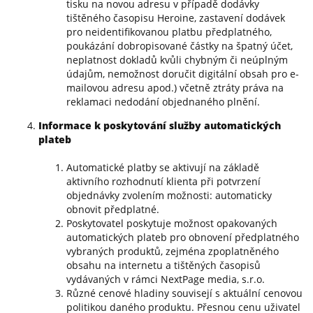
tisku na novou adresu v případě dodávky
tištěného časopisu Heroine, zastavení dodávek
pro neidentifikovanou platbu předplatného,
poukázání dobropisované částky na špatný účet,
neplatnost dokladů kvůli chybným či neúplným
údajům, nemožnost doručit digitální obsah pro e-
mailovou adresu apod.) včetně ztráty práva na
reklamaci nedodání objednaného plnění.
Informace k poskytování služby
automatických
plateb
Automatické platby se aktivují na základě
aktivního rozhodnutí klienta při potvrzení
objednávky zvolením možnosti: automaticky
obnovit předplatné.
Poskytovatel poskytuje možnost opakovaných
automatických plateb pro obnovení předplatného
vybraných produktů, zejména zpoplatněného
obsahu na internetu a tištěných časopisů
vydávaných v rámci NextPage media, s.r.o.
Různé cenové hladiny souvisejí s aktuální cenovou
politikou daného produktu. Přesnou cenu uživatel