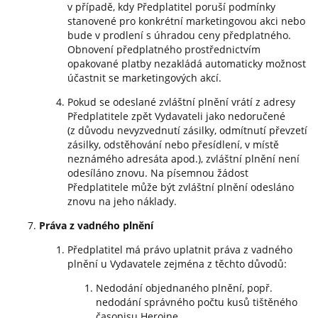
v případě, kdy Předplatitel poruší podmínky
stanovené pro konkrétní marketingovou akci nebo
bude v prodlení s úhradou ceny předplatného.
Obnovení předplatného prostřednictvím
opakované platby nezakládá automaticky možnost
účastnit se marketingových akcí.
Pokud se odeslané zvláštní plnění vrátí z adresy
Předplatitele zpět Vydavateli jako nedoručené
(z důvodu nevyzvednutí zásilky, odmítnutí převzetí
zásilky, odstěhování nebo přesídlení, v místě
neznámého adresáta apod.), zvláštní plnění není
odesíláno znovu. Na písemnou žádost
Předplatitele může být zvláštní plnění odesláno
znovu na jeho náklady.
Práva z vadného plnění
Předplatitel má právo uplatnit práva z vadného
plnění u Vydavatele zejména z těchto důvodů:
Nedodání objednaného plnění, popř.
nedodání správného počtu kusů tištěného
časopisu Heroine.