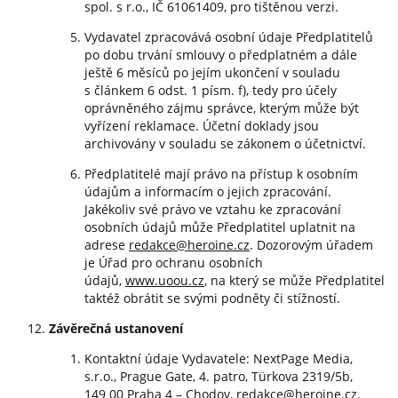
spol. s r.o., IČ 61061409, pro tištěnou verzi.
Vydavatel zpracovává osobní údaje Předplatitelů
po dobu trvání smlouvy o předplatném a dále
ještě 6 měsíců po jejím ukončení v souladu
s článkem 6 odst. 1 písm. f), tedy pro účely
oprávněného zájmu správce, kterým může být
vyřízení reklamace. Účetní doklady jsou
archivovány v souladu se zákonem o účetnictví.
Předplatitelé mají právo na přístup k osobním
údajům a informacím o jejich zpracování.
Jakékoliv své právo ve vztahu ke zpracování
osobních údajů může Předplatitel uplatnit na
adrese
redakce@heroine.cz
. Dozorovým úřadem
je Úřad pro ochranu osobních
údajů,
www.uoou.cz
, na který se může Předplatitel
taktéž obrátit se svými podněty či stížností.
Závěrečná ustanovení
Kontaktní údaje Vydavatele: NextPage Media,
s.r.o., Prague Gate, 4. patro, Türkova 2319/5b,
149 00 Praha 4 – Chodov, redakce@heroine.cz.