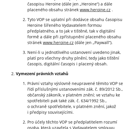
časopisu Heroine (dále jen „Heroine“) a dále
placeného obsahu stránek
www.heroine.cz
.
Tyto VOP se uplatní při dodávce obsahu časopisu
Heroine šířeného Vydavatelem formou
předplatného, a to jak v tištěné, tak v digitální
formě a dále při zpřístupnění placeného obsahu
stránek
www.heroine.cz
(dále jen „Paywall“).
Není-li u jednotlivého ustanovení uvedeno jinak,
platí pro všechny druhy plnění, tedy jako tištění
časopis, digitální časopis i placený obsah.
Vymezení právních vztahů
Právní vztahy výslovně neupravené těmito VOP se
řídí příslušnými ustanoveními zák. č. 89/2012 Sb.,
občanský zákoník, v platném znění; ve vztahu ke
spotřebiteli pak také zák. č. 634/1992 Sb.,
o ochraně spotřebitele, v platném znění, jakož
i předpisy souvisejícími.
Pro účely těchto VOP se předplatitelem rozumí
osoba, která uzavřela s Vydavatelem smlouvu