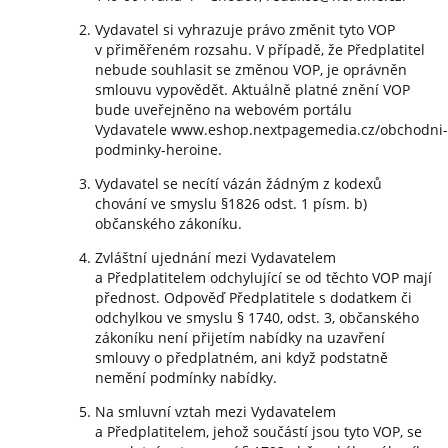
Vydavatel si vyhrazuje právo změnit tyto VOP
v přiměřeném rozsahu. V případě, že Předplatitel
nebude souhlasit se změnou VOP, je oprávněn
smlouvu vypovědět. Aktuálně platné znění VOP
bude uveřejněno na webovém portálu
Vydavatele www.eshop.nextpagemedia.cz/obchodni-
podminky-heroine.
Vydavatel se necítí vázán žádným z kodexů
chování ve smyslu §1826 odst. 1 písm. b)
občanského zákoníku.
Zvláštní ujednání mezi Vydavatelem
a Předplatitelem odchylující se od těchto VOP mají
přednost. Odpověď Předplatitele s dodatkem či
odchylkou ve smyslu § 1740, odst. 3, občanského
zákoníku není přijetím nabídky na uzavření
smlouvy o předplatném, ani když podstatně
nemění podmínky nabídky.
Na smluvní vztah mezi Vydavatelem
a Předplatitelem, jehož součástí jsou tyto VOP, se