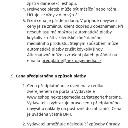
zjistí v dané sekci eshopu.
Frekvence plateb může být měsíční nebo roční.
Účtuje se vždy v den výročí.
Fixní cena je předem dána. V případě navýšení
ceny je se změnou klient dopředu obeznámen. Při
nesouhlasu má možnost automatické platby
kdykoliv zrušit v klientské zóně daného
mediálního produktu. Stejným způsobem může
automatické platby zrušit kdykoliv jindy.
Alternativně může o zrušení plateb požádat na
emailu
predplatne@nextpagemedia.cz
.
Cena předplatného a způsob platby
Cena předplatného je uvedena v ceníku
zveřejněném na portálu Vydavatele
www.eshop.nextpagemedia.cz/kategorie/heroine.
Vydavatel si vyhrazuje právo cenu předplatného
navýšit o náklady na poštovné do zahraničí. Cena
je uváděna včetně DPH.
Vydavatel umožňuje následující způsoby úhrady