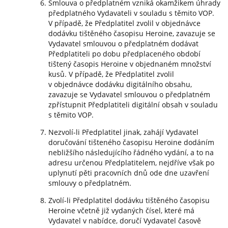
Smlouva o předplatném vzniká okamžikem úhrady
předplatného Vydavateli v souladu s těmito VOP.
V případě, že Předplatitel zvolil v objednávce
dodávku tištěného časopisu Heroine, zavazuje se
Vydavatel smlouvou o předplatném dodávat
Předplatiteli po dobu předplaceného období
tištený časopis Heroine v objednaném množství
kusů. V případě, že Předplatitel zvolil
v objednávce dodávku digitálního obsahu,
zavazuje se Vydavatel smlouvou o předplatném
zpřístupnit Předplatiteli digitální obsah v souladu
s těmito VOP.
Nezvolí-li Předplatitel jinak, zahájí Vydavatel
doručování tišteného časopisu Heroine dodáním
nebližšího následujícího řádného vydání, a to na
adresu určenou Předplatitelem, nejdříve však po
uplynutí pěti pracovních dnů ode dne uzavření
smlouvy o předplatném.
Zvolí-li Předplatitel dodávku tištěného časopisu
Heroine včetně již vydaných čísel, které má
Vydavatel v nabídce, doručí Vydavatel časově