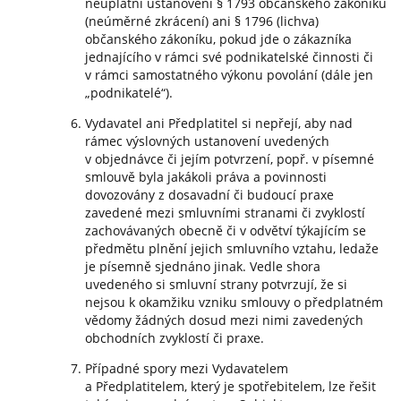
neuplatní ustanovení § 1793 občanského zákoníku
(neúměrné zkrácení) ani § 1796 (lichva)
občanského zákoníku, pokud jde o zákazníka
jednajícího v rámci své podnikatelské činnosti či
v rámci samostatného výkonu povolání (dále jen
„podnikatelé“).
Vydavatel ani Předplatitel si nepřejí, aby nad
rámec výslovných ustanovení uvedených
v objednávce či jejím potvrzení, popř. v písemné
smlouvě byla jakákoli práva a povinnosti
dovozovány z dosavadní či budoucí praxe
zavedené mezi smluvními stranami či zvyklostí
zachovávaných obecně či v odvětví týkajícím se
předmětu plnění jejich smluvního vztahu, ledaže
je písemně sjednáno jinak. Vedle shora
uvedeného si smluvní strany potvrzují, že si
nejsou k okamžiku vzniku smlouvy o předplatném
vědomy žádných dosud mezi nimi zavedených
obchodních zvyklostí či praxe.
Případné spory mezi Vydavatelem
a Předplatitelem, který je spotřebitelem, lze řešit