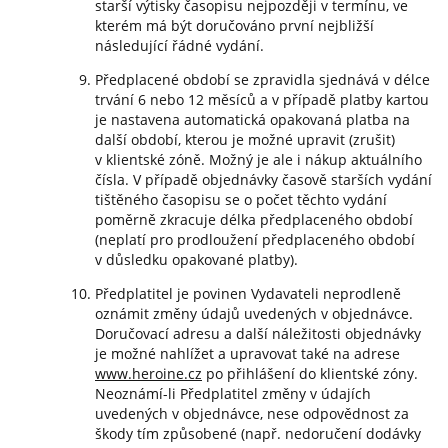
starší výtisky časopisu nejpozději v termínu, ve
kterém má být doručováno první nejbližší
následující řádné vydání.
Předplacené období se zpravidla sjednává v délce
trvání 6 nebo 12 měsíců a v případě platby kartou
je nastavena automatická opakovaná platba na
další období, kterou je možné upravit (zrušit)
v klientské zóně. Možný je ale i nákup aktuálního
čísla. V případě objednávky časově starších vydání
tištěného časopisu se o počet těchto vydání
poměrně zkracuje délka předplaceného období
(neplatí pro prodloužení předplaceného období
v důsledku opakované platby).
Předplatitel je povinen Vydavateli neprodleně
oznámit změny údajů uvedených v objednávce.
Doručovací adresu a další náležitosti objednávky
je možné nahlížet a upravovat také na adrese
www.heroine.cz
po přihlášení do klientské zóny.
Neoznámí-li Předplatitel změny v údajích
uvedených v objednávce, nese odpovědnost za
škody tím způsobené (např. nedoručení dodávky