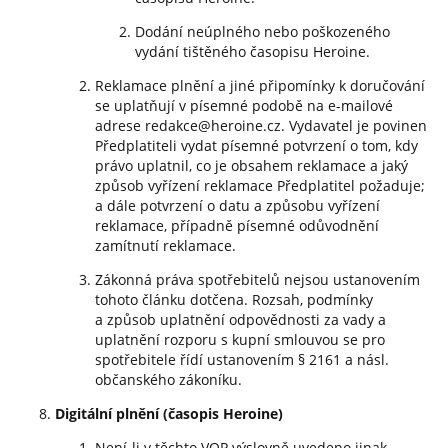
Dodání neúplného nebo poškozeného
vydání tištěného časopisu Heroine.
Reklamace plnění a jiné připomínky k doručování
se uplatňují v písemné podobě na e-mailové
adrese redakce@heroine.cz. Vydavatel je povinen
Předplatiteli vydat písemné potvrzení o tom, kdy
právo uplatnil, co je obsahem reklamace a jaký
způsob vyřízení reklamace Předplatitel požaduje;
a dále potvrzení o datu a způsobu vyřízení
reklamace, případně písemné odůvodnění
zamítnutí reklamace.
Zákonná práva spotřebitelů nejsou ustanovením
tohoto článku dotčena. Rozsah, podmínky
a způsob uplatnění odpovědnosti za vady a
uplatnění rozporu s kupní smlouvou se pro
spotřebitele řídí ustanovením § 2161 a násl.
občanského zákoníku.
Digitální plnění (časopis Heroine)
Není-li v těchto VOP výslovně uvedeno jinak,