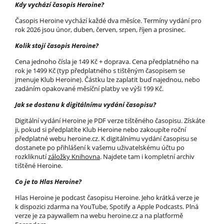
Kdy vychází časopis Heroine?
Časopis Heroine vychází každé dva měsíce. Termíny vydání pro
rok 2026 jsou únor, duben, červen, srpen, říjen a prosinec.
Kolik stojí časopis Heroine?
Cena jednoho čísla je 149 Kč + doprava. Cena předplatného na
rok je 1499 Kč (typ předplatného s tištěným časopisem se
jmenuje Klub Heroine). Částku lze zaplatit buď najednou, nebo
zadáním opakované měsíční platby ve výši 199 Kč.
Jak se dostanu k digitálnímu vydání časopisu?
Digitální vydání Heroine je PDF verze tištěného časopisu. Získáte
ji, pokud si předplatíte Klub Heroine nebo zakoupíte roční
předplatné webu heroine.cz. K digitálnímu vydání časopisu se
dostanete po přihlášení k vašemu uživatelskému účtu po
rozkliknutí
záložky Knihovna
. Najdete tam i kompletní archiv
tištěné Heroine.
Co je to Hlas Heroine?
Hlas Heroine je podcast časopisu Heroine. Jeho krátká verze je
k dispozici zdarma na YouTube, Spotify a Apple Podcasts. Plná
verze je za paywallem na webu heroine.cz a na platformě