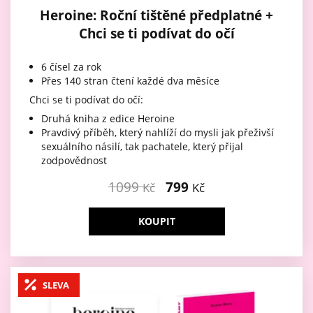
Heroine: Roční tištěné předplatné +
Chci se ti podívat do očí
6 čísel za rok
Přes 140 stran čtení každé dva měsíce
Chci se ti podívat do očí:
Druhá kniha z edice Heroine
Pravdivý příběh, který nahlíží do mysli jak přeživší
sexuálního násilí, tak pachatele, který přijal
zodpovědnost
1099
799
Kč
Kč
KOUPIT
SLEVA