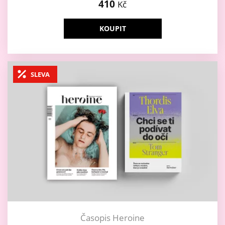
410
Kč
KOUPIT
SLEVA
Časopis Heroine