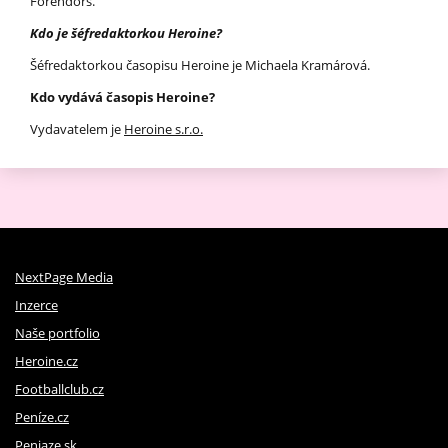
Forendors.
Kdo je šéfredaktorkou Heroine?
Šéfredaktorkou časopisu Heroine je Michaela Kramárová.
Kdo vydává časopis Heroine?
Vydavatelem je
Heroine s.r.o.
NextPage Media
Inzerce
Naše portfolio
Heroine.cz
Footballclub.cz
Peníze.cz
Peniaze.sk