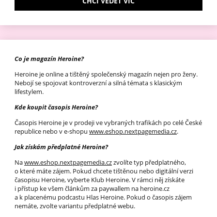
CHCI VĚDĚT VÍC
Co je magazín Heroine?
Heroine je online a tištěný společenský magazín nejen pro ženy.
Nebojí se spojovat kontroverzní a silná témata s klasickým
lifestylem.
Kde koupit časopis Heroine?
Časopis Heroine je v prodeji ve vybraných trafikách po celé České
republice nebo v e-shopu
www.eshop.nextpagemedia.cz
.
Jak získám předplatné Heroine?
Na
www.eshop.nextpagemedia.cz
zvolíte typ předplatného,
o které máte zájem. Pokud chcete tištěnou nebo digitální verzi
časopisu Heroine, vyberte Klub Heroine. V rámci něj získáte
i přístup ke všem článkům za paywallem na heroine.cz
a k placenému podcastu Hlas Heroine. Pokud o časopis zájem
nemáte, zvolte variantu předplatné webu.