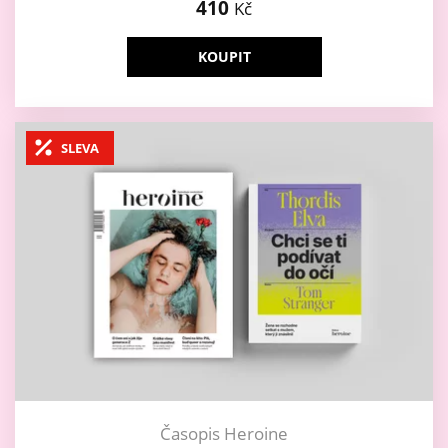
410
Kč
KOUPIT
SLEVA
Časopis Heroine