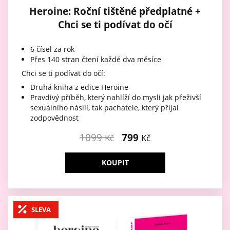
Heroine: Roční tištěné předplatné +
Chci se ti podívat do očí
6 čísel za rok
Přes 140 stran čtení každé dva měsíce
Chci se ti podívat do očí:
Druhá kniha z edice Heroine
Pravdivý příběh, který nahlíží do mysli jak přeživší
sexuálního násilí, tak pachatele, který přijal
zodpovědnost
1099
799
Kč
Kč
KOUPIT
SLEVA