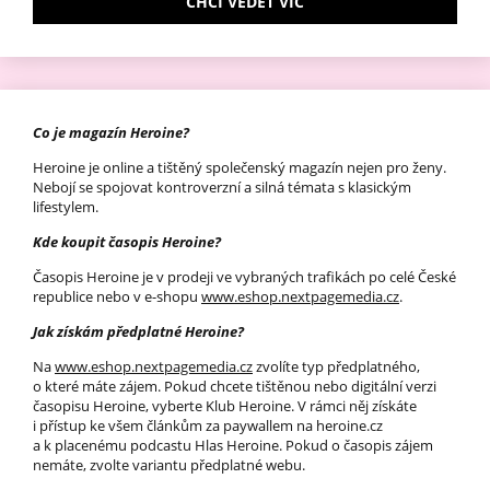
CHCI VĚDĚT VÍC
Co je magazín Heroine?
Heroine je online a tištěný společenský magazín nejen pro ženy.
Nebojí se spojovat kontroverzní a silná témata s klasickým
lifestylem.
Kde koupit časopis Heroine?
Časopis Heroine je v prodeji ve vybraných trafikách po celé České
republice nebo v e-shopu
www.eshop.nextpagemedia.cz
.
Jak získám předplatné Heroine?
Na
www.eshop.nextpagemedia.cz
zvolíte typ předplatného,
o které máte zájem. Pokud chcete tištěnou nebo digitální verzi
časopisu Heroine, vyberte Klub Heroine. V rámci něj získáte
i přístup ke všem článkům za paywallem na heroine.cz
a k placenému podcastu Hlas Heroine. Pokud o časopis zájem
nemáte, zvolte variantu předplatné webu.