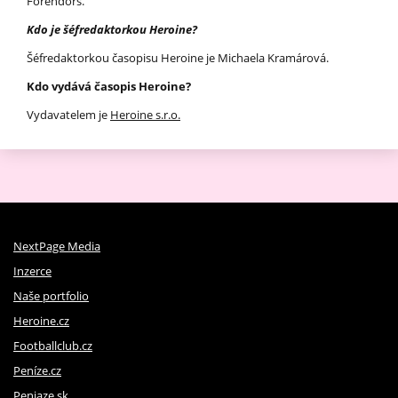
Forendors.
Kdo je šéfredaktorkou Heroine?
Šéfredaktorkou časopisu Heroine je Michaela Kramárová.
Kdo vydává časopis Heroine?
Vydavatelem je
Heroine s.r.o.
NextPage Media
Inzerce
Naše portfolio
Heroine.cz
Footballclub.cz
Peníze.cz
Peniaze.sk