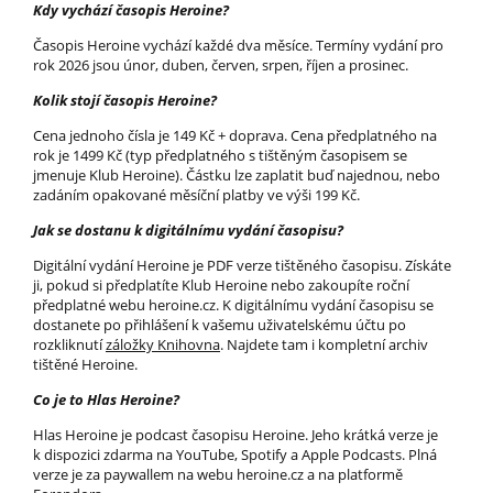
Kdy vychází časopis Heroine?
Časopis Heroine vychází každé dva měsíce. Termíny vydání pro
rok 2026 jsou únor, duben, červen, srpen, říjen a prosinec.
Kolik stojí časopis Heroine?
Cena jednoho čísla je 149 Kč + doprava. Cena předplatného na
rok je 1499 Kč (typ předplatného s tištěným časopisem se
jmenuje Klub Heroine). Částku lze zaplatit buď najednou, nebo
zadáním opakované měsíční platby ve výši 199 Kč.
Jak se dostanu k digitálnímu vydání časopisu?
Digitální vydání Heroine je PDF verze tištěného časopisu. Získáte
ji, pokud si předplatíte Klub Heroine nebo zakoupíte roční
předplatné webu heroine.cz. K digitálnímu vydání časopisu se
dostanete po přihlášení k vašemu uživatelskému účtu po
rozkliknutí
záložky Knihovna
. Najdete tam i kompletní archiv
tištěné Heroine.
Co je to Hlas Heroine?
Hlas Heroine je podcast časopisu Heroine. Jeho krátká verze je
k dispozici zdarma na YouTube, Spotify a Apple Podcasts. Plná
verze je za paywallem na webu heroine.cz a na platformě