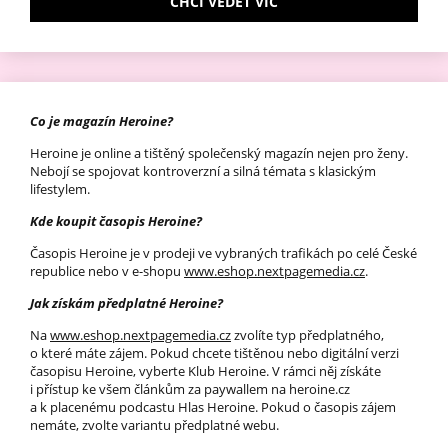
CHCI VĚDĚT VÍC
Co je magazín Heroine?
Heroine je online a tištěný společenský magazín nejen pro ženy.
Nebojí se spojovat kontroverzní a silná témata s klasickým
lifestylem.
Kde koupit časopis Heroine?
Časopis Heroine je v prodeji ve vybraných trafikách po celé České
republice nebo v e-shopu
www.eshop.nextpagemedia.cz
.
Jak získám předplatné Heroine?
Na
www.eshop.nextpagemedia.cz
zvolíte typ předplatného,
o které máte zájem. Pokud chcete tištěnou nebo digitální verzi
časopisu Heroine, vyberte Klub Heroine. V rámci něj získáte
i přístup ke všem článkům za paywallem na heroine.cz
a k placenému podcastu Hlas Heroine. Pokud o časopis zájem
nemáte, zvolte variantu předplatné webu.