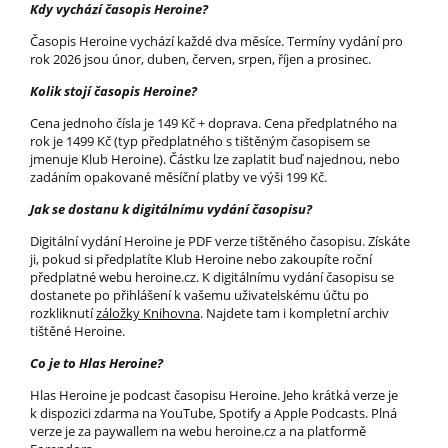
Kdy vychází časopis Heroine?
Časopis Heroine vychází každé dva měsíce. Termíny vydání pro
rok 2026 jsou únor, duben, červen, srpen, říjen a prosinec.
Kolik stojí časopis Heroine?
Cena jednoho čísla je 149 Kč + doprava. Cena předplatného na
rok je 1499 Kč (typ předplatného s tištěným časopisem se
jmenuje Klub Heroine). Částku lze zaplatit buď najednou, nebo
zadáním opakované měsíční platby ve výši 199 Kč.
Jak se dostanu k digitálnímu vydání časopisu?
Digitální vydání Heroine je PDF verze tištěného časopisu. Získáte
ji, pokud si předplatíte Klub Heroine nebo zakoupíte roční
předplatné webu heroine.cz. K digitálnímu vydání časopisu se
dostanete po přihlášení k vašemu uživatelskému účtu po
rozkliknutí
záložky Knihovna
. Najdete tam i kompletní archiv
tištěné Heroine.
Co je to Hlas Heroine?
Hlas Heroine je podcast časopisu Heroine. Jeho krátká verze je
k dispozici zdarma na YouTube, Spotify a Apple Podcasts. Plná
verze je za paywallem na webu heroine.cz a na platformě