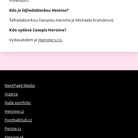
Forendors.
Kdo je šéfredaktorkou Heroine?
Šéfredaktorkou časopisu Heroine je Michaela Kramárová.
Kdo vydává časopis Heroine?
Vydavatelem je
Heroine s.r.o.
NextPage Media
Inzerce
Naše portfolio
Heroine.cz
Footballclub.cz
Peníze.cz
Peniaze.sk