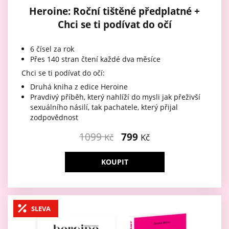
Heroine: Roční tištěné předplatné +
Chci se ti podívat do očí
6 čísel za rok
Přes 140 stran čtení každé dva měsíce
Chci se ti podívat do očí:
Druhá kniha z edice Heroine
Pravdivý příběh, který nahlíží do mysli jak přeživší
sexuálního násilí, tak pachatele, který přijal
zodpovědnost
1099
799
Kč
Kč
KOUPIT
SLEVA