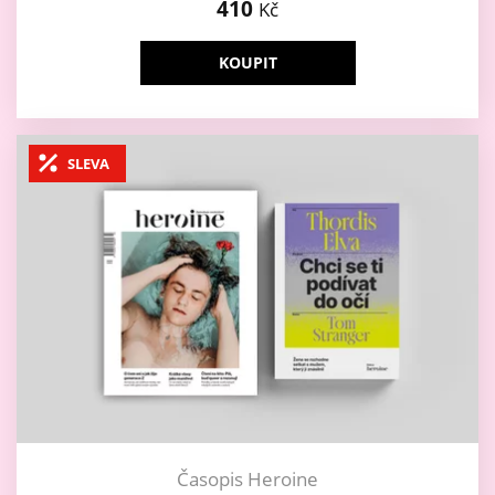
410
Kč
KOUPIT
SLEVA
Časopis Heroine