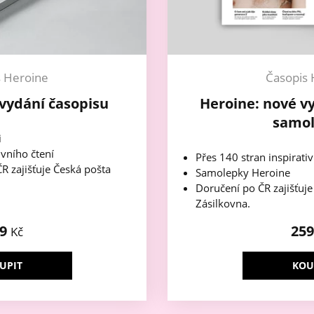
s Heroine
Časopis 
vydání časopisu
Heroine: nové v
samo
i
ivního čtení
Přes 140 stran inspirativ
R zajišťuje Česká pošta
Samolepky Heroine
Doručení po ČR zajišťuj
Zásilkovna.
49
25
Kč
UPIT
KOU