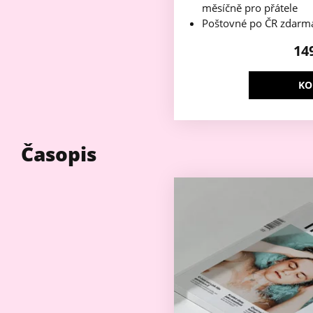
měsíčně pro přátele
Poštovné po ČR zdarm
14
KO
Časopis