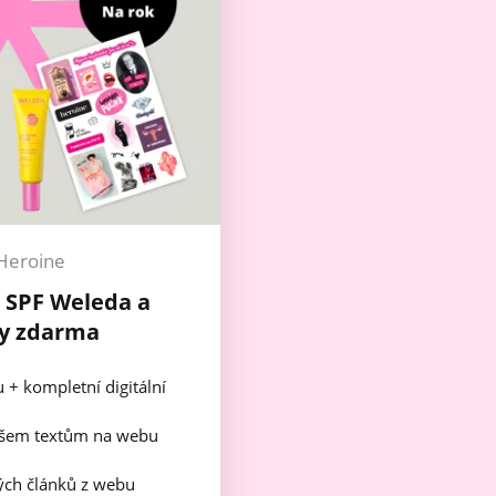
Heroine
+ SPF Weleda a
y zdarma
u + kompletní digitální
všem textům na webu
ch článků z webu