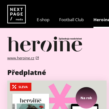
E-shop
Football Club
Heroin
www.heroine.cz
Předplatné
SLEVA