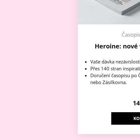
Časopi
Heroine: nové 
Vaše dávka nezávislost
Přes 140 stran inspirat
Doručení časopisu po Č
nebo Zásilkovna.
1
KO