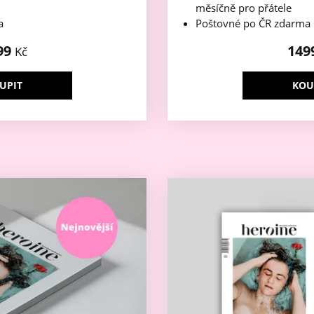
měsíčně pro přátele
a
Poštovné po ČR zdarma
99
149
Kč
UPIT
KOU