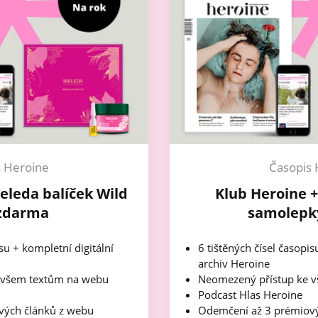
s Heroine
Časopis 
eleda balíček Wild
Klub Heroine 
zdarma
samolepk
isu + kompletní digitální
6 tištěných čísel časopis
archiv Heroine
 všem textům na webu
Neomezený přístup ke 
Podcast Hlas Heroine
vých článků z webu
Odemčení až 3 prémiový