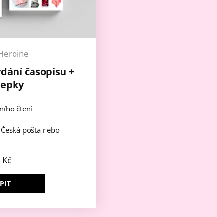
Heroine
ydání časopisu +
lepky
ního čtení
e Česká pošta nebo
9
Kč
PIT