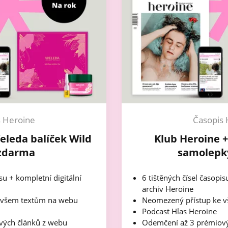
s Heroine
Časopis 
eleda balíček Wild
Klub Heroine 
zdarma
samolepk
isu + kompletní digitální
6 tištěných čísel časopis
archiv Heroine
 všem textům na webu
Neomezený přístup ke 
Podcast Hlas Heroine
vých článků z webu
Odemčení až 3 prémiový