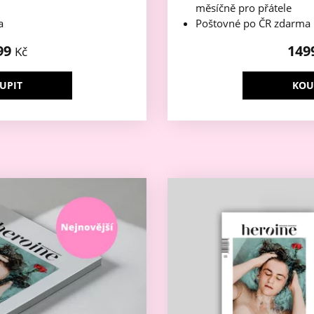
měsíčně pro přátele
a
Poštovné po ČR zdarma
99
149
Kč
UPIT
KOU