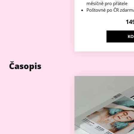
měsíčně pro přátele
Poštovné po ČR zdarm
14
KO
Časopis