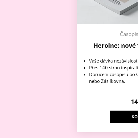
Časopi
Heroine: nové 
Vaše dávka nezávislost
Přes 140 stran inspirat
Doručení časopisu po Č
nebo Zásilkovna.
1
KO