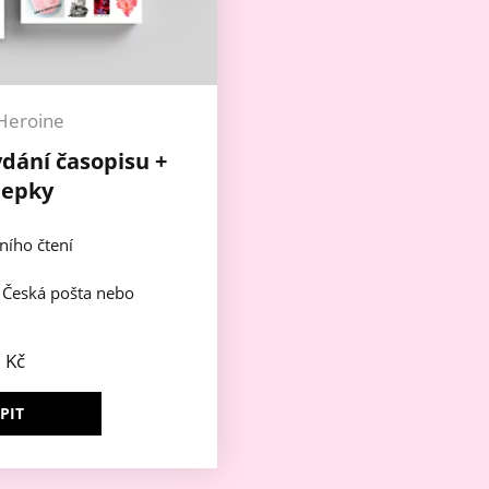
Heroine
ydání časopisu +
lepky
ního čtení
e Česká pošta nebo
9
Kč
PIT