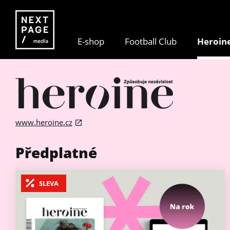
E-shop
Football Club
Heroin
www.heroine.cz
Předplatné
SLEVA