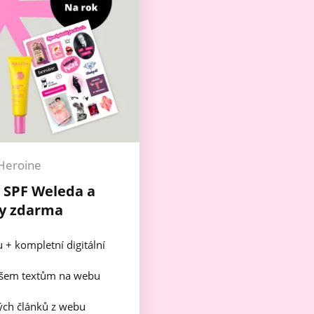
Heroine
+ SPF Weleda a
y zdarma
u + kompletní digitální
všem textům na webu
ch článků z webu