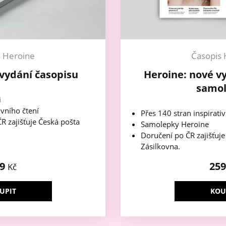
s Heroine
Časopis 
vydání časopisu
Heroine: nové v
samo
i
ivního čtení
Přes 140 stran inspirativ
R zajišťuje Česká pošta
Samolepky Heroine
Doručení po ČR zajišťuj
Zásilkovna.
49
25
Kč
UPIT
KOU