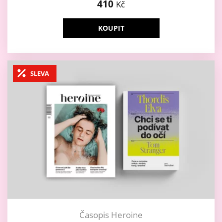
410
Kč
KOUPIT
SLEVA
Časopis Heroine