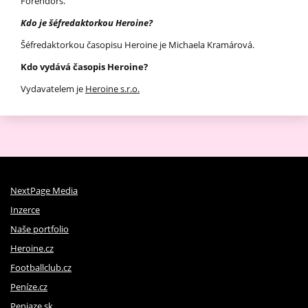
Forendors.
Kdo je šéfredaktorkou Heroine?
Šéfredaktorkou časopisu Heroine je Michaela Kramárová.
Kdo vydává časopis Heroine?
Vydavatelem je
Heroine s.r.o.
NextPage Media
Inzerce
Naše portfolio
Heroine.cz
Footballclub.cz
Peníze.cz
Peniaze.sk