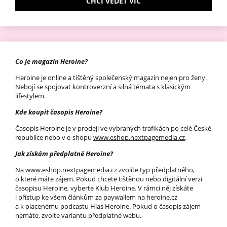
CHCI VĚDĚT VÍC
Co je magazín Heroine?
Heroine je online a tištěný společenský magazín nejen pro ženy.
Nebojí se spojovat kontroverzní a silná témata s klasickým
lifestylem.
Kde koupit časopis Heroine?
Časopis Heroine je v prodeji ve vybraných trafikách po celé České
republice nebo v e-shopu
www.eshop.nextpagemedia.cz
.
Jak získám předplatné Heroine?
Na
www.eshop.nextpagemedia.cz
zvolíte typ předplatného,
o které máte zájem. Pokud chcete tištěnou nebo digitální verzi
časopisu Heroine, vyberte Klub Heroine. V rámci něj získáte
i přístup ke všem článkům za paywallem na heroine.cz
a k placenému podcastu Hlas Heroine. Pokud o časopis zájem
nemáte, zvolte variantu předplatné webu.