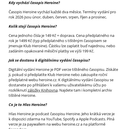
Kdy vychází časopis Heroine?
Časopis Heroine vychází každé dva měsíce. Termíny vydání pro
rok 2026 jsou únor, duben, červen, srpen, říjen a prosinec.
Kolik stojí časopis Heroine?
Cena jednoho čísla je 149 Kč + doprava. Cena předplatného na
rok je 1499 Kč (typ předplatného s tištěným časopisem se
jmenuje Klub Heroine). Částku lze zaplatit buď najednou, nebo
zadáním opakované měsíční platby ve výši 199 Kč.
Jak se dostanu k digitálnímu vydání časopisu?
Digitální vydání Heroine je PDF verze tištěného časopisu. Získáte
ji, pokud si předplatíte Klub Heroine nebo zakoupíte roční
předplatné webu heroine.cz. K digitálnímu vydání časopisu se
dostanete po přihlášení k vašemu uživatelskému účtu po
rozkliknutí
záložky Knihovna
. Najdete tam i kompletní archiv
tištěné Heroine.
Co je to Hlas Heroine?
Hlas Heroine je podcast časopisu Heroine. Jeho krátká verze je
k dispozici zdarma na YouTube, Spotify a Apple Podcasts. Plná
verze je za paywallem na webu heroine.cz a na platformě