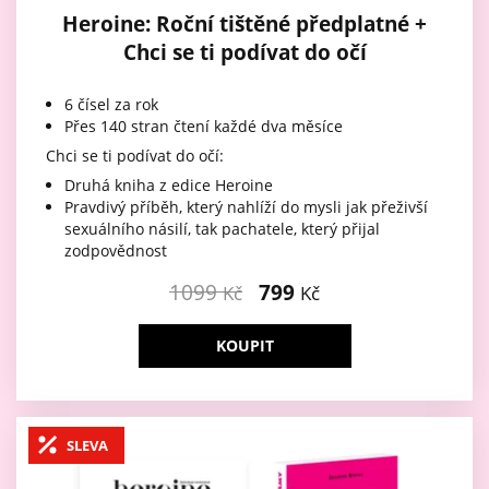
Heroine: Roční tištěné předplatné +
Chci se ti podívat do očí
6 čísel za rok
Přes 140 stran čtení každé dva měsíce
Chci se ti podívat do očí:
Druhá kniha z edice Heroine
Pravdivý příběh, který nahlíží do mysli jak přeživší
sexuálního násilí, tak pachatele, který přijal
zodpovědnost
1099
799
Kč
Kč
KOUPIT
SLEVA