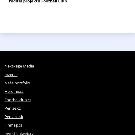
ředitel projektu Football Club
NextPage Media
Inzerce
Naše portfolio
Heroine.cz
Footballclub.cz
Peníze.cz
Peniaze.sk
Finmag.cz
Investicniweb.cz