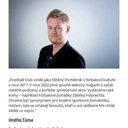
„Football Club vznikl jako tištěný čtvrtletník o fotbalové kultuře
v roce 2017. V roce 2022 jsme spustili webový magazín a začali
natáčet podcasty a pořádat společenské akce. Vydáváme také
knihy – například Fotbalové pohádky Zdeňka Folprechta.
Chceme být synonymem pro kvalitní sportovní žurnalistiku,
místem, kde se scházejí fanoušci, kteří o své oblíbené hře chtějí
vědět co nejvíc."
Ondřej Tůma