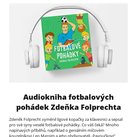
Audiokniha fotbalových
pohádek Zdeňka Folprechta
Zdeněk Folprecht vyměnil ligové kopačky za klávesnici a sepsal
pro své syny veselé fotbalové pohádky. Co váš čeká? Mnoho
napínavých příběhů, například o geniálním míčovém
kouzelníkovi Leo Massim a jeho obdivovateli „Pavoučkovi“