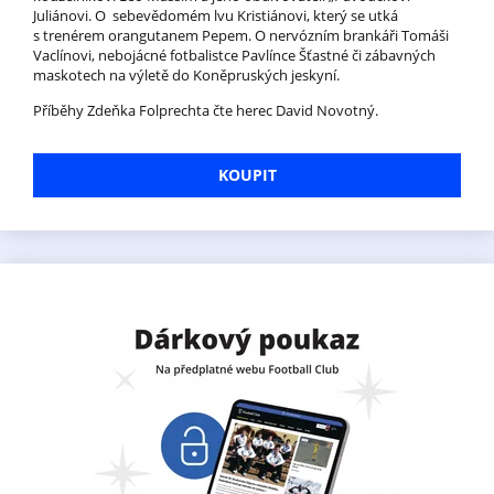
Juliánovi. O sebevědomém lvu Kristiánovi, který se utká
s trenérem orangutanem Pepem. O nervózním brankáři Tomáši
Vaclínovi, nebojácné fotbalistce Pavlínce Šťastné či zábavných
maskotech na výletě do Koněpruských jeskyní.
Příběhy Zdeňka Folprechta čte herec David Novotný.
KOUPIT