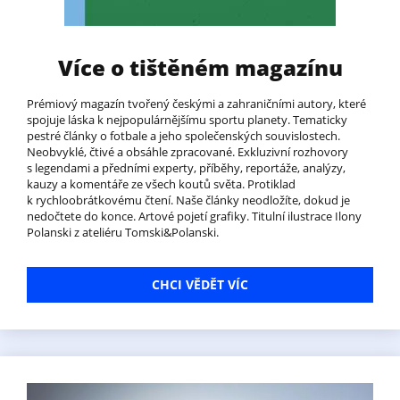
Více o tištěném magazínu
Prémiový magazín tvořený českými a zahraničními autory, které
spojuje láska k nejpopulárnějšímu sportu planety. Tematicky
pestré články o fotbale a jeho společenských souvislostech.
Neobvyklé, čtivé a obsáhle zpracované. Exkluzivní rozhovory
s legendami a předními experty, příběhy, reportáže, analýzy,
kauzy a komentáře ze všech koutů světa. Protiklad
k rychloobrátkovému čtení. Naše články neodložíte, dokud je
nedočtete do konce. Artové pojetí grafiky. Titulní ilustrace Ilony
Polanski z ateliéru Tomski&Polanski.
CHCI VĚDĚT VÍC