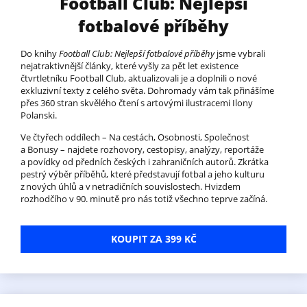
Football Club: Nejlepší
fotbalové příběhy
Do knihy
Football Club: Nejlepší fotbalové příběhy
jsme vybrali
nejatraktivnější články, které vyšly za pět let existence
čtvrtletníku Football Club, aktualizovali je a doplnili o nové
exkluzivní texty z celého světa. Dohromady vám tak přinášíme
přes 360 stran skvělého čtení s artovými ilustracemi Ilony
Polanski.
Ve čtyřech oddílech – Na cestách, Osobnosti, Společnost
a Bonusy – najdete rozhovory, cestopisy, analýzy, reportáže
a povídky od předních českých i zahraničních autorů. Zkrátka
pestrý výběr příběhů, které představují fotbal a jeho kulturu
z nových úhlů a v netradičních souvislostech. Hvizdem
rozhodčího v 90. minutě pro nás totiž všechno teprve začíná.
KOUPIT ZA 399 KČ