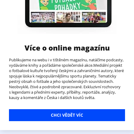
Více o online magazínu
Publikujeme na webu i v tištěném magazínu, natáčíme podcasty,
vydáváme knihy a pořádáme společenské akce.Mediální projekt
o fotbalové kultuře tvořený českými a zahraničními autory, které
spojuje láska k nejpopulárnějšímu sportu planety. Tematicky
pestrý obsah o fotbale a jeho společenských souvislostech.
Neobvyklé, čtivé a podrobně zpracované. Exkluzivní rozhovory
s legendami a předními experty, příběhy, reportáže, analýzy,
kauzy a komentáře z Česka i dalších koutů světa.
CHCI VĚDĚT VÍC