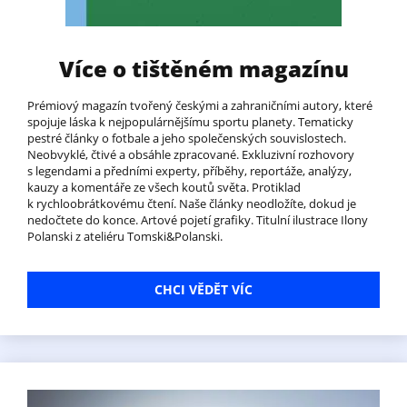
Více o tištěném magazínu
Prémiový magazín tvořený českými a zahraničními autory, které
spojuje láska k nejpopulárnějšímu sportu planety. Tematicky
pestré články o fotbale a jeho společenských souvislostech.
Neobvyklé, čtivé a obsáhle zpracované. Exkluzivní rozhovory
s legendami a předními experty, příběhy, reportáže, analýzy,
kauzy a komentáře ze všech koutů světa. Protiklad
k rychloobrátkovému čtení. Naše články neodložíte, dokud je
nedočtete do konce. Artové pojetí grafiky. Titulní ilustrace Ilony
Polanski z ateliéru Tomski&Polanski.
CHCI VĚDĚT VÍC