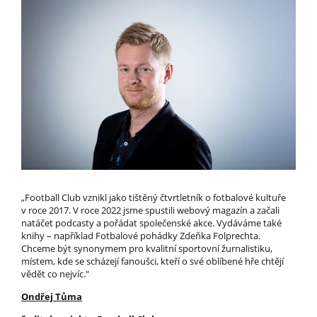
„Football Club vznikl jako tištěný čtvrtletník o fotbalové kultuře
v roce 2017. V roce 2022 jsme spustili webový magazín a začali
natáčet podcasty a pořádat společenské akce. Vydáváme také
knihy – například Fotbalové pohádky Zdeňka Folprechta.
Chceme být synonymem pro kvalitní sportovní žurnalistiku,
místem, kde se scházejí fanoušci, kteří o své oblíbené hře chtějí
vědět co nejvíc."
Ondřej Tůma