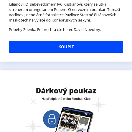
Juliánovi. O sebevědomém lvu Kristiánovi, který se utká
s trenérem orangutanem Pepem. O nervózním brankáři Tomáši
Vaclínovi, nebojácné fotbalistce Pavlínce Šťastné či zábavných
maskotech na výletě do Koněpruských jeskyní.
Příběhy Zdeňka Folprechta čte herec David Novotný.
KOUPIT