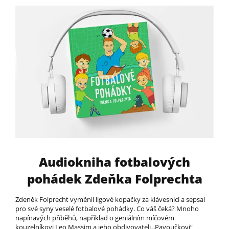
Audiokniha fotbalových
pohádek Zdeňka Folprechta
Zdeněk Folprecht vyměnil ligové kopačky za klávesnici a sepsal
pro své syny veselé fotbalové pohádky. Co váš čeká? Mnoho
napínavých příběhů, například o geniálním míčovém
kouzelníkovi Leo Massim a jeho obdivovateli „Pavoučkovi“