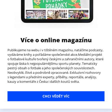
Více o online magazínu
Publikujeme na webu i v tištěném magazínu, natáčíme podcasty,
vydáváme knihy a pořádáme společenské akce.Mediální projekt
o fotbalové kultuře tvořený českými a zahraničními autory, které
spojuje láska k nejpopulárnějšímu sportu planety. Tematicky
pestrý obsah o fotbale a jeho společenských souvislostech.
Neobvyklé, čtivé a podrobně zpracované. Exkluzivní rozhovory
s legendami a předními experty, příběhy, reportáže, analýzy,
kauzy a komentáře z Česka i dalších koutů světa.
CHCI VĚDĚT VÍC