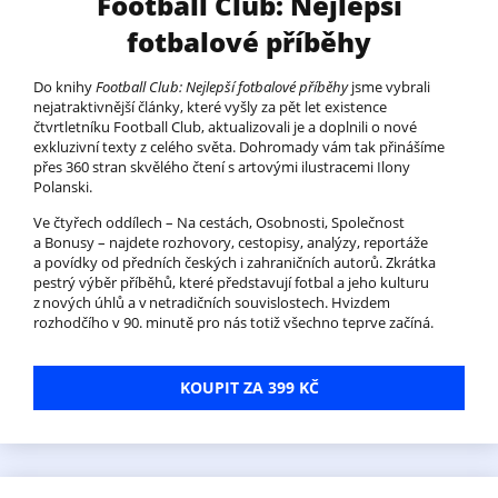
Football Club: Nejlepší
fotbalové příběhy
Do knihy
Football Club: Nejlepší fotbalové příběhy
jsme vybrali
nejatraktivnější články, které vyšly za pět let existence
čtvrtletníku Football Club, aktualizovali je a doplnili o nové
exkluzivní texty z celého světa. Dohromady vám tak přinášíme
přes 360 stran skvělého čtení s artovými ilustracemi Ilony
Polanski.
Ve čtyřech oddílech – Na cestách, Osobnosti, Společnost
a Bonusy – najdete rozhovory, cestopisy, analýzy, reportáže
a povídky od předních českých i zahraničních autorů. Zkrátka
pestrý výběr příběhů, které představují fotbal a jeho kulturu
z nových úhlů a v netradičních souvislostech. Hvizdem
rozhodčího v 90. minutě pro nás totiž všechno teprve začíná.
KOUPIT ZA 399 KČ