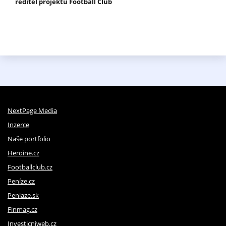
ředitel projektu Football Club
NextPage Media
Inzerce
Naše portfolio
Heroine.cz
Footballclub.cz
Peníze.cz
Peniaze.sk
Finmag.cz
Investicniweb.cz