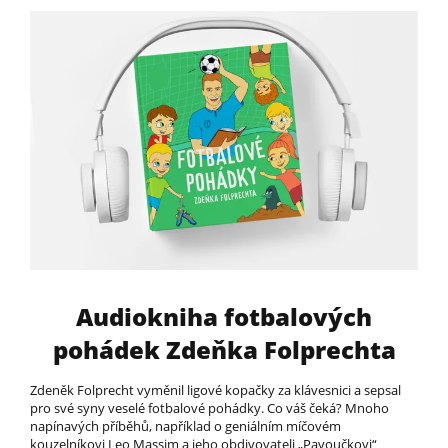
Audiokniha fotbalových
pohádek Zdeňka Folprechta
Zdeněk Folprecht vyměnil ligové kopačky za klávesnici a sepsal
pro své syny veselé fotbalové pohádky. Co váš čeká? Mnoho
napínavých příběhů, například o geniálním míčovém
kouzelníkovi Leo Massim a jeho obdivovateli „Pavoučkovi“