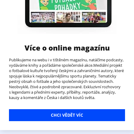
Více o online magazínu
Publikujeme na webu i v tištěném magazínu, natáčíme podcasty,
vydáváme knihy a pořádáme společenské akce.Mediální projekt
o fotbalové kultuře tvořený českými a zahraničními autory, které
spojuje láska k nejpopulárnějšímu sportu planety. Tematicky
pestrý obsah o fotbale a jeho společenských souvislostech.
Neobvyklé, čtivé a podrobně zpracované. Exkluzivní rozhovory
s legendami a předními experty, příběhy, reportáže, analýzy,
kauzy a komentáře z Česka i dalších koutů světa.
CHCI VĚDĚT VÍC