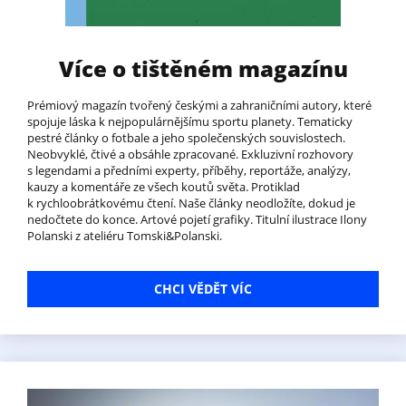
Více o tištěném magazínu
Prémiový magazín tvořený českými a zahraničními autory, které
spojuje láska k nejpopulárnějšímu sportu planety. Tematicky
pestré články o fotbale a jeho společenských souvislostech.
Neobvyklé, čtivé a obsáhle zpracované. Exkluzivní rozhovory
s legendami a předními experty, příběhy, reportáže, analýzy,
kauzy a komentáře ze všech koutů světa. Protiklad
k rychloobrátkovému čtení. Naše články neodložíte, dokud je
nedočtete do konce. Artové pojetí grafiky. Titulní ilustrace Ilony
Polanski z ateliéru Tomski&Polanski.
CHCI VĚDĚT VÍC