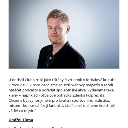
„Football Club vznikl jako tištěný čtvrtletník o fotbalové kultuře
v roce 2017. V roce 2022 jsme spustili webový magazín a začali
natáčet podcasty a pořádat společenské akce. Vydáváme také
knihy – například Fotbalové pohádky Zdeňka Folprechta.
Chceme být synonymem pro kvalitní sportovní žurnalistiku,
místem, kde se scházejí fanoušci, kteří o své oblíbené hře chtějí
vědět co nejvíc."
Ondřej Tůma