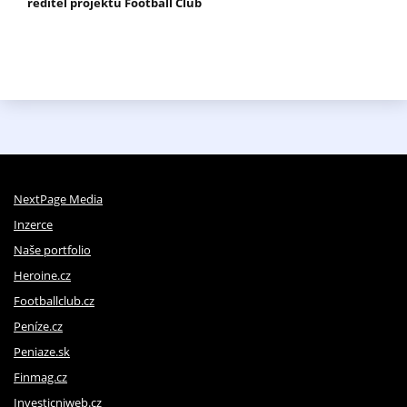
ředitel projektu Football Club
NextPage Media
Inzerce
Naše portfolio
Heroine.cz
Footballclub.cz
Peníze.cz
Peniaze.sk
Finmag.cz
Investicniweb.cz