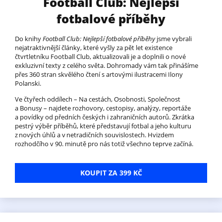
Football Club: Nejlepší
fotbalové příběhy
Do knihy
Football Club: Nejlepší fotbalové příběhy
jsme vybrali
nejatraktivnější články, které vyšly za pět let existence
čtvrtletníku Football Club, aktualizovali je a doplnili o nové
exkluzivní texty z celého světa. Dohromady vám tak přinášíme
přes 360 stran skvělého čtení s artovými ilustracemi Ilony
Polanski.
Ve čtyřech oddílech – Na cestách, Osobnosti, Společnost
a Bonusy – najdete rozhovory, cestopisy, analýzy, reportáže
a povídky od předních českých i zahraničních autorů. Zkrátka
pestrý výběr příběhů, které představují fotbal a jeho kulturu
z nových úhlů a v netradičních souvislostech. Hvizdem
rozhodčího v 90. minutě pro nás totiž všechno teprve začíná.
KOUPIT ZA 399 KČ