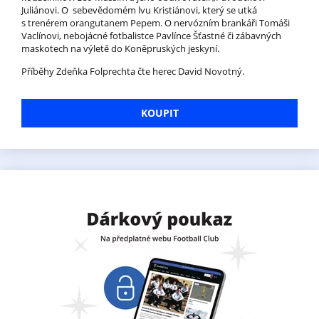
Juliánovi. O sebevědomém lvu Kristiánovi, který se utká
s trenérem orangutanem Pepem. O nervózním brankáři Tomáši
Vaclínovi, nebojácné fotbalistce Pavlínce Šťastné či zábavných
maskotech na výletě do Koněpruských jeskyní.
Příběhy Zdeňka Folprechta čte herec David Novotný.
KOUPIT