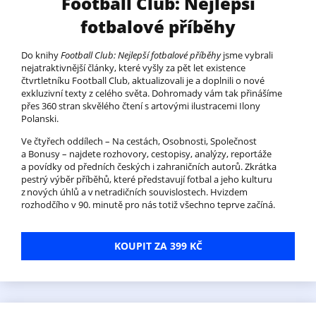
Football Club: Nejlepší
fotbalové příběhy
Do knihy
Football Club: Nejlepší fotbalové příběhy
jsme vybrali
nejatraktivnější články, které vyšly za pět let existence
čtvrtletníku Football Club, aktualizovali je a doplnili o nové
exkluzivní texty z celého světa. Dohromady vám tak přinášíme
přes 360 stran skvělého čtení s artovými ilustracemi Ilony
Polanski.
Ve čtyřech oddílech – Na cestách, Osobnosti, Společnost
a Bonusy – najdete rozhovory, cestopisy, analýzy, reportáže
a povídky od předních českých i zahraničních autorů. Zkrátka
pestrý výběr příběhů, které představují fotbal a jeho kulturu
z nových úhlů a v netradičních souvislostech. Hvizdem
rozhodčího v 90. minutě pro nás totiž všechno teprve začíná.
KOUPIT ZA 399 KČ