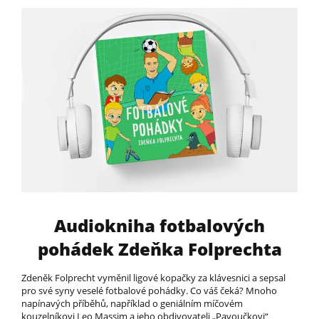
Audiokniha fotbalových
pohádek Zdeňka Folprechta
Zdeněk Folprecht vyměnil ligové kopačky za klávesnici a sepsal
pro své syny veselé fotbalové pohádky. Co váš čeká? Mnoho
napínavých příběhů, například o geniálním míčovém
kouzelníkovi Leo Massim a jeho obdivovateli „Pavoučkovi“