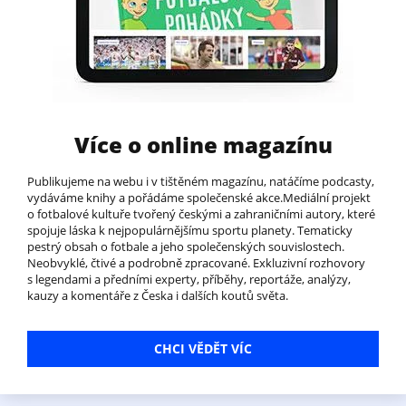
Více o online magazínu
Publikujeme na webu i v tištěném magazínu, natáčíme podcasty,
vydáváme knihy a pořádáme společenské akce.Mediální projekt
o fotbalové kultuře tvořený českými a zahraničními autory, které
spojuje láska k nejpopulárnějšímu sportu planety. Tematicky
pestrý obsah o fotbale a jeho společenských souvislostech.
Neobvyklé, čtivé a podrobně zpracované. Exkluzivní rozhovory
s legendami a předními experty, příběhy, reportáže, analýzy,
kauzy a komentáře z Česka i dalších koutů světa.
CHCI VĚDĚT VÍC