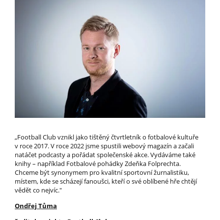
„Football Club vznikl jako tištěný čtvrtletník o fotbalové kultuře
v roce 2017. V roce 2022 jsme spustili webový magazín a začali
natáčet podcasty a pořádat společenské akce. Vydáváme také
knihy – například Fotbalové pohádky Zdeňka Folprechta.
Chceme být synonymem pro kvalitní sportovní žurnalistiku,
místem, kde se scházejí fanoušci, kteří o své oblíbené hře chtějí
vědět co nejvíc."
Ondřej Tůma