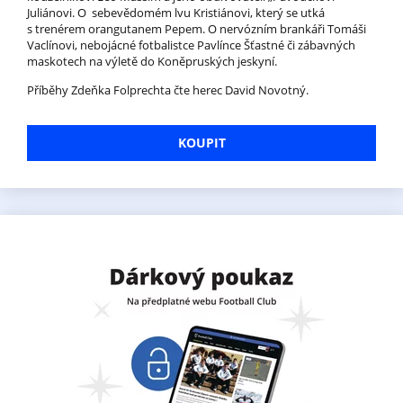
Juliánovi. O sebevědomém lvu Kristiánovi, který se utká
s trenérem orangutanem Pepem. O nervózním brankáři Tomáši
Vaclínovi, nebojácné fotbalistce Pavlínce Šťastné či zábavných
maskotech na výletě do Koněpruských jeskyní.
Příběhy Zdeňka Folprechta čte herec David Novotný.
KOUPIT