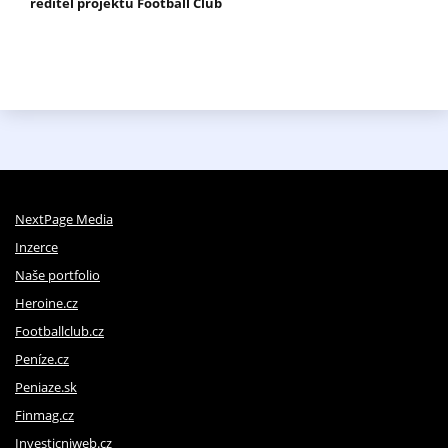
ředitel projektu Football Club
NextPage Media
Inzerce
Naše portfolio
Heroine.cz
Footballclub.cz
Peníze.cz
Peniaze.sk
Finmag.cz
Investicniweb.cz