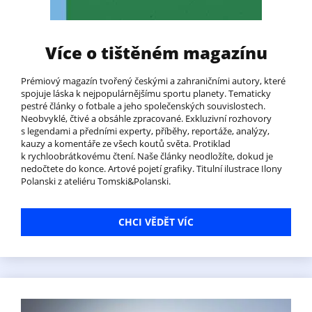
Více o tištěném magazínu
Prémiový magazín tvořený českými a zahraničními autory, které
spojuje láska k nejpopulárnějšímu sportu planety. Tematicky
pestré články o fotbale a jeho společenských souvislostech.
Neobvyklé, čtivé a obsáhle zpracované. Exkluzivní rozhovory
s legendami a předními experty, příběhy, reportáže, analýzy,
kauzy a komentáře ze všech koutů světa. Protiklad
k rychloobrátkovému čtení. Naše články neodložíte, dokud je
nedočtete do konce. Artové pojetí grafiky. Titulní ilustrace Ilony
Polanski z ateliéru Tomski&Polanski.
CHCI VĚDĚT VÍC