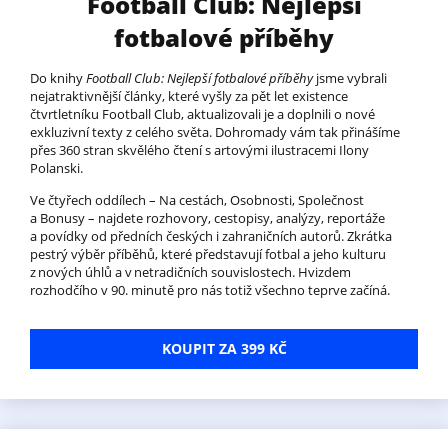
Football Club: Nejlepší
fotbalové příběhy
Do knihy
Football Club: Nejlepší fotbalové příběhy
jsme vybrali
nejatraktivnější články, které vyšly za pět let existence
čtvrtletníku Football Club, aktualizovali je a doplnili o nové
exkluzivní texty z celého světa. Dohromady vám tak přinášíme
přes 360 stran skvělého čtení s artovými ilustracemi Ilony
Polanski.
Ve čtyřech oddílech – Na cestách, Osobnosti, Společnost
a Bonusy – najdete rozhovory, cestopisy, analýzy, reportáže
a povídky od předních českých i zahraničních autorů. Zkrátka
pestrý výběr příběhů, které představují fotbal a jeho kulturu
z nových úhlů a v netradičních souvislostech. Hvizdem
rozhodčího v 90. minutě pro nás totiž všechno teprve začíná.
KOUPIT ZA 399 KČ