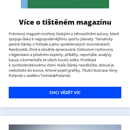
Více o tištěném magazínu
Prémiový magazín tvořený českými a zahraničními autory, které
spojuje láska k nejpopulárnějšímu sportu planety. Tematicky
pestré články o fotbale a jeho společenských souvislostech.
Neobvyklé, čtivé a obsáhle zpracované. Exkluzivní rozhovory
s legendami a předními experty, příběhy, reportáže, analýzy,
kauzy a komentáře ze všech koutů světa. Protiklad
k rychloobrátkovému čtení. Naše články neodložíte, dokud je
nedočtete do konce. Artové pojetí grafiky. Titulní ilustrace Ilony
Polanski z ateliéru Tomski&Polanski.
CHCI VĚDĚT VÍC