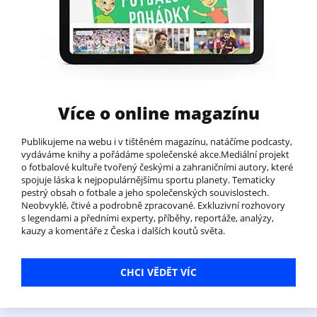
Více o online magazínu
Publikujeme na webu i v tištěném magazínu, natáčíme podcasty,
vydáváme knihy a pořádáme společenské akce.Mediální projekt
o fotbalové kultuře tvořený českými a zahraničními autory, které
spojuje láska k nejpopulárnějšímu sportu planety. Tematicky
pestrý obsah o fotbale a jeho společenských souvislostech.
Neobvyklé, čtivé a podrobně zpracované. Exkluzivní rozhovory
s legendami a předními experty, příběhy, reportáže, analýzy,
kauzy a komentáře z Česka i dalších koutů světa.
CHCI VĚDĚT VÍC