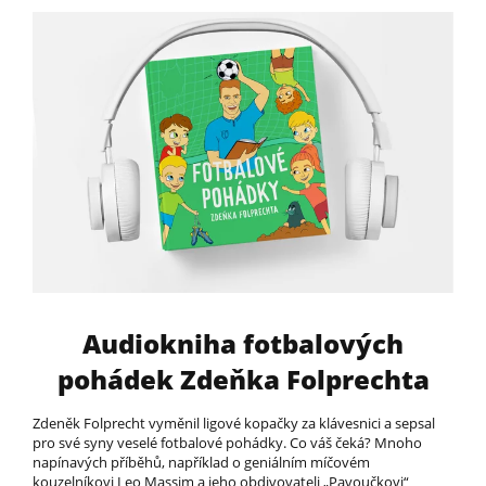
Audiokniha fotbalových
pohádek Zdeňka Folprechta
Zdeněk Folprecht vyměnil ligové kopačky za klávesnici a sepsal
pro své syny veselé fotbalové pohádky. Co váš čeká? Mnoho
napínavých příběhů, například o geniálním míčovém
kouzelníkovi Leo Massim a jeho obdivovateli „Pavoučkovi“