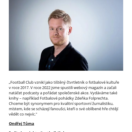
„Football Club vznikl jako tištěný čtvrtletník o fotbalové kultuře
v roce 2017. V roce 2022 jsme spustili webový magazín a začali
natáčet podcasty a pořádat společenské akce. Vydáváme také
knihy – například Fotbalové pohádky Zdeňka Folprechta.
Chceme být synonymem pro kvalitní sportovní žurnalistiku,
místem, kde se scházejí fanoušci, kteří o své oblíbené hře chtějí
vědět co nejvíc."
Ondřej Tůma