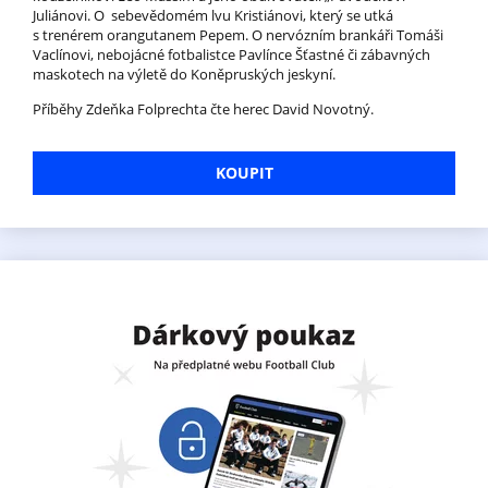
Juliánovi. O sebevědomém lvu Kristiánovi, který se utká
s trenérem orangutanem Pepem. O nervózním brankáři Tomáši
Vaclínovi, nebojácné fotbalistce Pavlínce Šťastné či zábavných
maskotech na výletě do Koněpruských jeskyní.
Příběhy Zdeňka Folprechta čte herec David Novotný.
KOUPIT