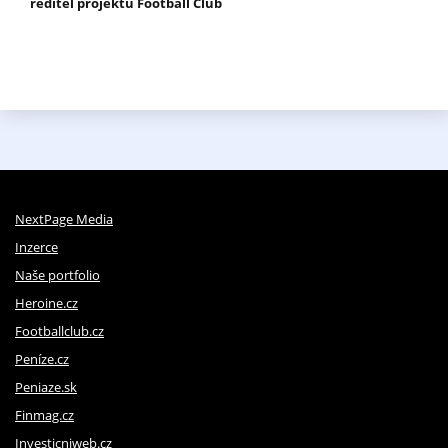
ředitel projektu Football Club
NextPage Media
Inzerce
Naše portfolio
Heroine.cz
Footballclub.cz
Peníze.cz
Peniaze.sk
Finmag.cz
Investicniweb.cz