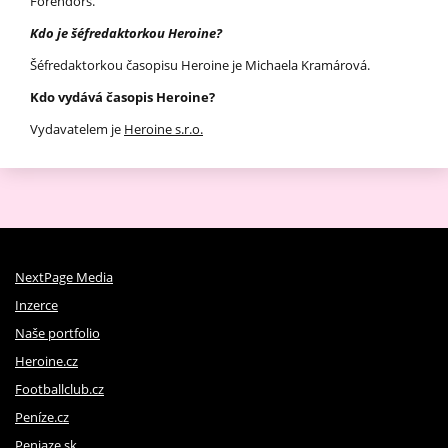
Forendors.
Kdo je šéfredaktorkou Heroine?
Šéfredaktorkou časopisu Heroine je Michaela Kramárová.
Kdo vydává časopis Heroine?
Vydavatelem je
Heroine s.r.o.
NextPage Media
Inzerce
Naše portfolio
Heroine.cz
Footballclub.cz
Peníze.cz
Peniaze.sk