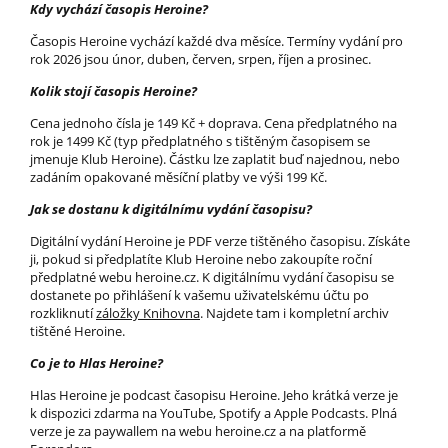
Kdy vychází časopis Heroine?
Časopis Heroine vychází každé dva měsíce. Termíny vydání pro
rok 2026 jsou únor, duben, červen, srpen, říjen a prosinec.
Kolik stojí časopis Heroine?
Cena jednoho čísla je 149 Kč + doprava. Cena předplatného na
rok je 1499 Kč (typ předplatného s tištěným časopisem se
jmenuje Klub Heroine). Částku lze zaplatit buď najednou, nebo
zadáním opakované měsíční platby ve výši 199 Kč.
Jak se dostanu k digitálnímu vydání časopisu?
Digitální vydání Heroine je PDF verze tištěného časopisu. Získáte
ji, pokud si předplatíte Klub Heroine nebo zakoupíte roční
předplatné webu heroine.cz. K digitálnímu vydání časopisu se
dostanete po přihlášení k vašemu uživatelskému účtu po
rozkliknutí
záložky Knihovna
. Najdete tam i kompletní archiv
tištěné Heroine.
Co je to Hlas Heroine?
Hlas Heroine je podcast časopisu Heroine. Jeho krátká verze je
k dispozici zdarma na YouTube, Spotify a Apple Podcasts. Plná
verze je za paywallem na webu heroine.cz a na platformě