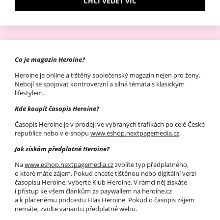
CHCI VĚDĚT VÍC
Co je magazín Heroine?
Heroine je online a tištěný společenský magazín nejen pro ženy.
Nebojí se spojovat kontroverzní a silná témata s klasickým
lifestylem.
Kde koupit časopis Heroine?
Časopis Heroine je v prodeji ve vybraných trafikách po celé České
republice nebo v e-shopu
www.eshop.nextpagemedia.cz
.
Jak získám předplatné Heroine?
Na
www.eshop.nextpagemedia.cz
zvolíte typ předplatného,
o které máte zájem. Pokud chcete tištěnou nebo digitální verzi
časopisu Heroine, vyberte Klub Heroine. V rámci něj získáte
i přístup ke všem článkům za paywallem na heroine.cz
a k placenému podcastu Hlas Heroine. Pokud o časopis zájem
nemáte, zvolte variantu předplatné webu.