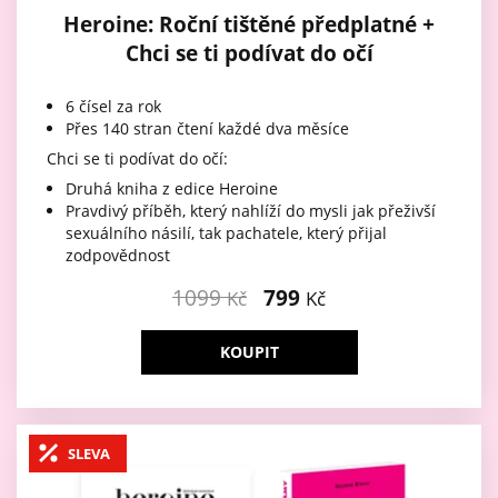
Heroine: Roční tištěné předplatné +
Chci se ti podívat do očí
6 čísel za rok
Přes 140 stran čtení každé dva měsíce
Chci se ti podívat do očí:
Druhá kniha z edice Heroine
Pravdivý příběh, který nahlíží do mysli jak přeživší
sexuálního násilí, tak pachatele, který přijal
zodpovědnost
1099
799
Kč
Kč
KOUPIT
SLEVA