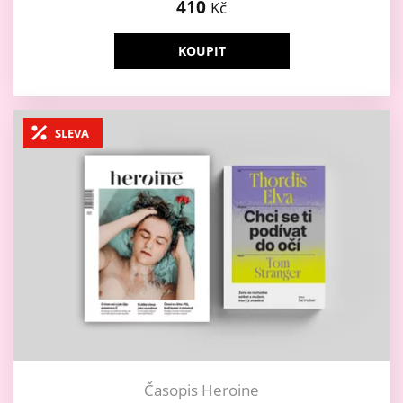
410
Kč
KOUPIT
SLEVA
Časopis Heroine