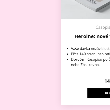
Časopi
Heroine: nové 
Vaše dávka nezávislost
Přes 140 stran inspirat
Doručení časopisu po Č
nebo Zásilkovna.
1
KO