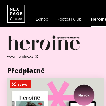
E-shop
Football Club
Heroin
www.heroine.cz
Předplatné
SLEVA