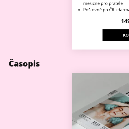
měsíčně pro přátele
Poštovné po ČR zdarm
14
KO
Časopis