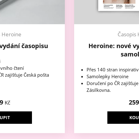
s Heroine
Časopis 
vydání časopisu
Heroine: nové v
samo
i
ivního čtení
Přes 140 stran inspirativ
R zajišťuje Česká pošta
Samolepky Heroine
Doručení po ČR zajišťuj
Zásilkovna.
49
25
Kč
UPIT
KOU