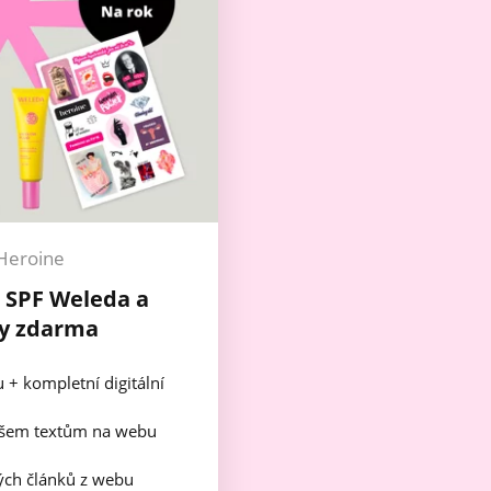
Heroine
+ SPF Weleda a
y zdarma
u + kompletní digitální
všem textům na webu
ch článků z webu