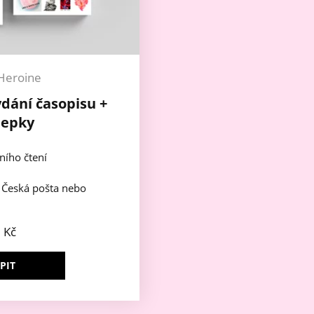
Heroine
ydání časopisu +
lepky
ního čtení
e Česká pošta nebo
9
Kč
PIT