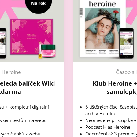
s Heroine
Časopis 
eleda balíček Wild
Klub Heroine 
zdarma
samolepk
isu + kompletní digitální
6 tištěných čísel časopis
archiv Heroine
 všem textům na webu
Neomezený přístup ke 
Podcast Hlas Heroine
vých článků z webu
Odemčení až 3 prémiový