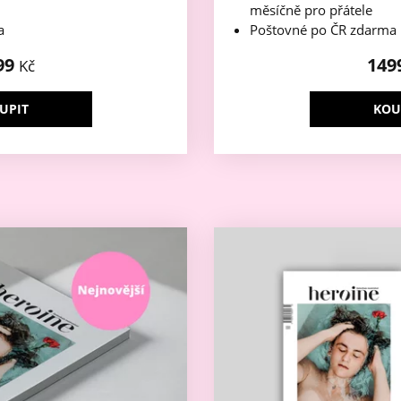
měsíčně pro přátele
a
Poštovné po ČR zdarma
99
149
Kč
UPIT
KOU