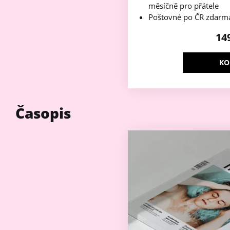
měsíčně pro přátele
Poštovné po ČR zdarm
14
KO
Časopis