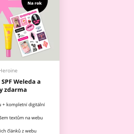
Heroine
+ SPF Weleda a
y zdarma
u + kompletní digitální
všem textům na webu
ch článků z webu