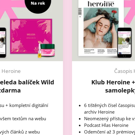
s Heroine
Časopis 
eleda balíček Wild
Klub Heroine 
zdarma
samolepk
isu + kompletní digitální
6 tištěných čísel časopis
archiv Heroine
 všem textům na webu
Neomezený přístup ke 
Podcast Hlas Heroine
vých článků z webu
Odemčení až 3 prémiový