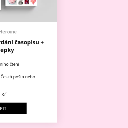
Heroine
ydání časopisu +
lepky
ního čtení
e Česká pošta nebo
9
Kč
PIT