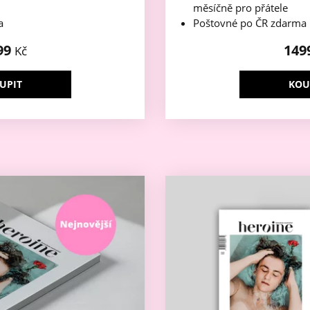
měsíčně pro přátele
a
Poštovné po ČR zdarma
99
149
Kč
UPIT
KOU