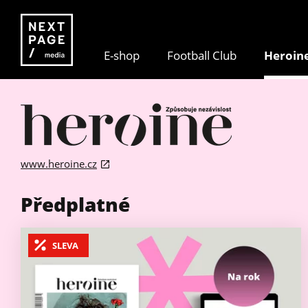
E-shop
Football Club
Heroin
www.heroine.cz
Předplatné
SLEVA