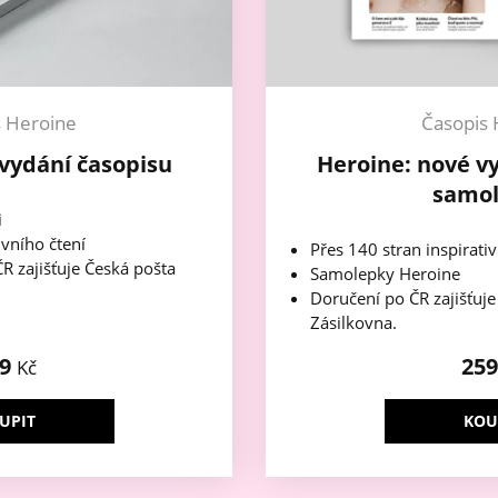
s Heroine
Časopis 
vydání časopisu
Heroine: nové v
samo
i
ivního čtení
Přes 140 stran inspirativ
R zajišťuje Česká pošta
Samolepky Heroine
Doručení po ČR zajišťuj
Zásilkovna.
49
25
Kč
UPIT
KOU