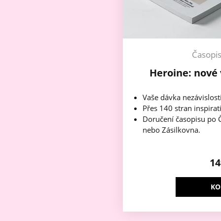
Časopi
Heroine: nové 
Vaše dávka nezávislost
Přes 140 stran inspirat
Doručení časopisu po Č
nebo Zásilkovna.
1
KO