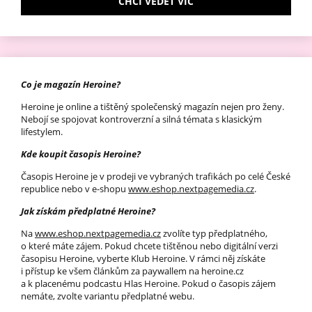
CHCI VĚDĚT VÍC
Co je magazín Heroine?
Heroine je online a tištěný společenský magazín nejen pro ženy.
Nebojí se spojovat kontroverzní a silná témata s klasickým
lifestylem.
Kde koupit časopis Heroine?
Časopis Heroine je v prodeji ve vybraných trafikách po celé České
republice nebo v e-shopu
www.eshop.nextpagemedia.cz
.
Jak získám předplatné Heroine?
Na
www.eshop.nextpagemedia.cz
zvolíte typ předplatného,
o které máte zájem. Pokud chcete tištěnou nebo digitální verzi
časopisu Heroine, vyberte Klub Heroine. V rámci něj získáte
i přístup ke všem článkům za paywallem na heroine.cz
a k placenému podcastu Hlas Heroine. Pokud o časopis zájem
nemáte, zvolte variantu předplatné webu.