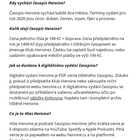
Kdy vychází časopis Heroine?
Časopis Heroine vychází každé dva měsíce. Termíny vydání pro
rok 2026 jsou únor, duben, červen, srpen, říjen a prosinec.
Kolik stojí časopis Heroine?
Cena jednoho čísla je 149 Kč + doprava. Cena předplatného na
rok je 1499 Kč (typ předplatného s tištěným časopisem se
jmenuje Klub Heroine). Částku lze zaplatit buď najednou, nebo
zadáním opakované měsíční platby ve výši 199 Kč.
Jak se dostanu k digitálnímu vydání časopisu?
Digitální vydání Heroine je PDF verze tištěného časopisu. Získáte
ji, pokud si předplatíte Klub Heroine nebo zakoupíte roční
předplatné webu heroine.cz. K digitálnímu vydání časopisu se
dostanete po přihlášení k vašemu uživatelskému účtu po
rozkliknutí
záložky Knihovna
. Najdete tam i kompletní archiv
tištěné Heroine.
Co je to Hlas Heroine?
Hlas Heroine je podcast časopisu Heroine. Jeho krátká verze je
k dispozici zdarma na YouTube, Spotify a Apple Podcasts. Plná
verze je za paywallem na webu heroine.cz a na platformě