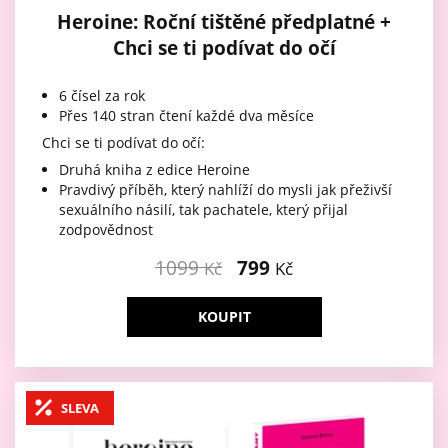
Heroine: Roční tištěné předplatné +
Chci se ti podívat do očí
6 čísel za rok
Přes 140 stran čtení každé dva měsíce
Chci se ti podívat do očí:
Druhá kniha z edice Heroine
Pravdivý příběh, který nahlíží do mysli jak přeživší
sexuálního násilí, tak pachatele, který přijal
zodpovědnost
1099
799
Kč
Kč
KOUPIT
SLEVA