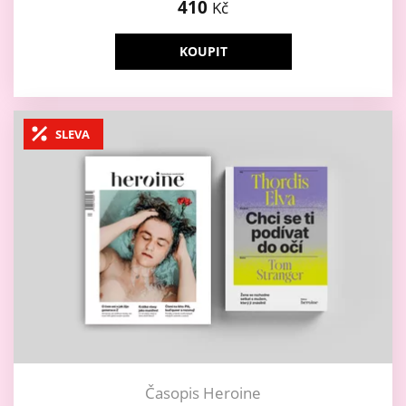
410
Kč
KOUPIT
SLEVA
Časopis Heroine