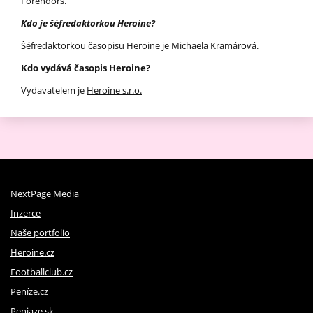
Forendors.
Kdo je šéfredaktorkou Heroine?
Šéfredaktorkou časopisu Heroine je Michaela Kramárová.
Kdo vydává časopis Heroine?
Vydavatelem je
Heroine s.r.o.
NextPage Media
Inzerce
Naše portfolio
Heroine.cz
Footballclub.cz
Peníze.cz
Peniaze.sk