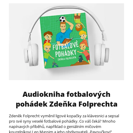
Audiokniha fotbalových
pohádek Zdeňka Folprechta
Zdeněk Folprecht vyměnil ligové kopačky za klávesnici a sepsal
pro své syny veselé fotbalové pohádky. Co váš čeká? Mnoho
napínavých příběhů, například o geniálním míčovém
kouzelníkovi Leo Massim a jeho obdivovateli „Pavoučkovi“