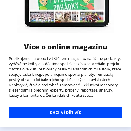
Více o online magazínu
Publikujeme na webu i v tištěném magazínu, natáčíme podcasty,
vydáváme knihy a pořádáme společenské akce.Mediální projekt
o fotbalové kultuře tvořený českými a zahraničními autory, které
spojuje láska k nejpopulárnějšímu sportu planety. Tematicky
pestrý obsah o fotbale a jeho společenských souvislostech.
Neobvyklé, čtivé a podrobně zpracované. Exkluzivní rozhovory
s legendami a předními experty, příběhy, reportáže, analýzy,
kauzy a komentáře z Česka i dalších koutů světa.
CHCI VĚDĚT VÍC