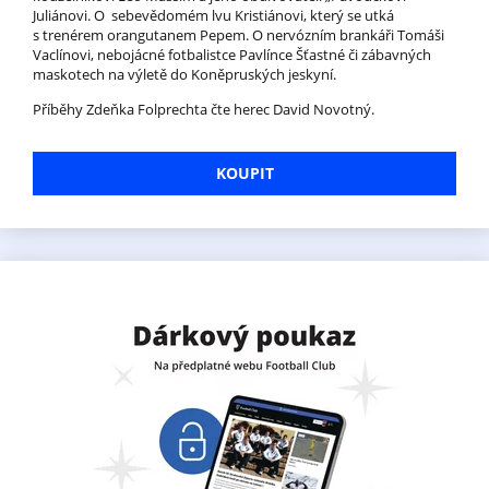
Juliánovi. O sebevědomém lvu Kristiánovi, který se utká
s trenérem orangutanem Pepem. O nervózním brankáři Tomáši
Vaclínovi, nebojácné fotbalistce Pavlínce Šťastné či zábavných
maskotech na výletě do Koněpruských jeskyní.
Příběhy Zdeňka Folprechta čte herec David Novotný.
KOUPIT