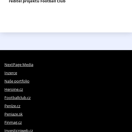
ředitel projektu Football Club
NextPage Media
Inzerce
Naše portfolio
Heroine.cz
Footballclub.cz
Peníze.cz
Peniaze.sk
Finmag.cz
Investicniweb.cz