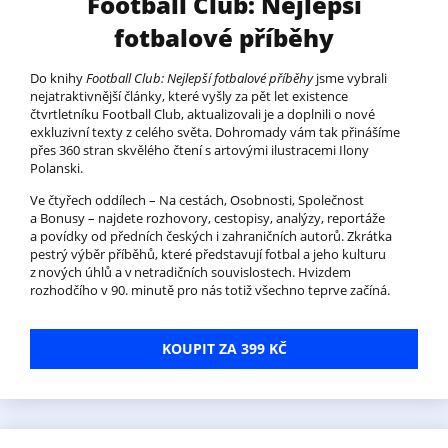
Football Club: Nejlepší
fotbalové příběhy
Do knihy
Football Club: Nejlepší fotbalové příběhy
jsme vybrali
nejatraktivnější články, které vyšly za pět let existence
čtvrtletníku Football Club, aktualizovali je a doplnili o nové
exkluzivní texty z celého světa. Dohromady vám tak přinášíme
přes 360 stran skvělého čtení s artovými ilustracemi Ilony
Polanski.
Ve čtyřech oddílech – Na cestách, Osobnosti, Společnost
a Bonusy – najdete rozhovory, cestopisy, analýzy, reportáže
a povídky od předních českých i zahraničních autorů. Zkrátka
pestrý výběr příběhů, které představují fotbal a jeho kulturu
z nových úhlů a v netradičních souvislostech. Hvizdem
rozhodčího v 90. minutě pro nás totiž všechno teprve začíná.
KOUPIT ZA 399 KČ