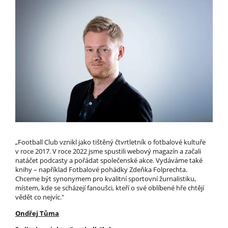
„Football Club vznikl jako tištěný čtvrtletník o fotbalové kultuře
v roce 2017. V roce 2022 jsme spustili webový magazín a začali
natáčet podcasty a pořádat společenské akce. Vydáváme také
knihy – například Fotbalové pohádky Zdeňka Folprechta.
Chceme být synonymem pro kvalitní sportovní žurnalistiku,
místem, kde se scházejí fanoušci, kteří o své oblíbené hře chtějí
vědět co nejvíc."
Ondřej Tůma