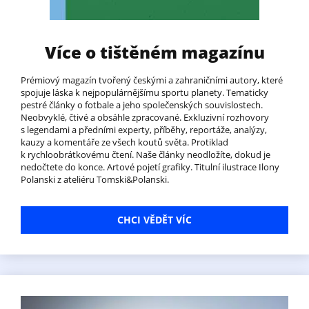
Více o tištěném magazínu
Prémiový magazín tvořený českými a zahraničními autory, které
spojuje láska k nejpopulárnějšímu sportu planety. Tematicky
pestré články o fotbale a jeho společenských souvislostech.
Neobvyklé, čtivé a obsáhle zpracované. Exkluzivní rozhovory
s legendami a předními experty, příběhy, reportáže, analýzy,
kauzy a komentáře ze všech koutů světa. Protiklad
k rychloobrátkovému čtení. Naše články neodložíte, dokud je
nedočtete do konce. Artové pojetí grafiky. Titulní ilustrace Ilony
Polanski z ateliéru Tomski&Polanski.
CHCI VĚDĚT VÍC