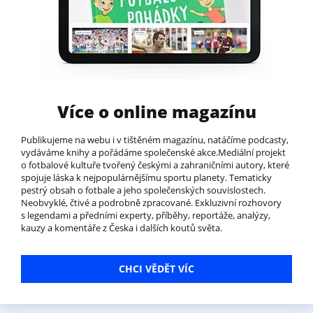
Více o online magazínu
Publikujeme na webu i v tištěném magazínu, natáčíme podcasty,
vydáváme knihy a pořádáme společenské akce.Mediální projekt
o fotbalové kultuře tvořený českými a zahraničními autory, které
spojuje láska k nejpopulárnějšímu sportu planety. Tematicky
pestrý obsah o fotbale a jeho společenských souvislostech.
Neobvyklé, čtivé a podrobně zpracované. Exkluzivní rozhovory
s legendami a předními experty, příběhy, reportáže, analýzy,
kauzy a komentáře z Česka i dalších koutů světa.
CHCI VĚDĚT VÍC