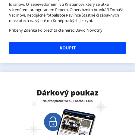
Juliánovi. O sebevědomém lvu Kristiánovi, který se utká
s trenérem orangutanem Pepem. O nervózním brankáři Tomáši
Vaclínovi, nebojácné fotbalistce Pavlínce Šťastné či zábavných
maskotech na výletě do Koněpruských jeskyní.
Příběhy Zdeňka Folprechta čte herec David Novotný.
KOUPIT