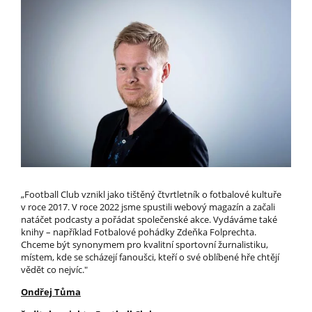
„Football Club vznikl jako tištěný čtvrtletník o fotbalové kultuře
v roce 2017. V roce 2022 jsme spustili webový magazín a začali
natáčet podcasty a pořádat společenské akce. Vydáváme také
knihy – například Fotbalové pohádky Zdeňka Folprechta.
Chceme být synonymem pro kvalitní sportovní žurnalistiku,
místem, kde se scházejí fanoušci, kteří o své oblíbené hře chtějí
vědět co nejvíc."
Ondřej Tůma