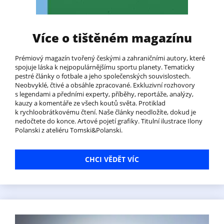
Více o tištěném magazínu
Prémiový magazín tvořený českými a zahraničními autory, které
spojuje láska k nejpopulárnějšímu sportu planety. Tematicky
pestré články o fotbale a jeho společenských souvislostech.
Neobvyklé, čtivé a obsáhle zpracované. Exkluzivní rozhovory
s legendami a předními experty, příběhy, reportáže, analýzy,
kauzy a komentáře ze všech koutů světa. Protiklad
k rychloobrátkovému čtení. Naše články neodložíte, dokud je
nedočtete do konce. Artové pojetí grafiky. Titulní ilustrace Ilony
Polanski z ateliéru Tomski&Polanski.
CHCI VĚDĚT VÍC