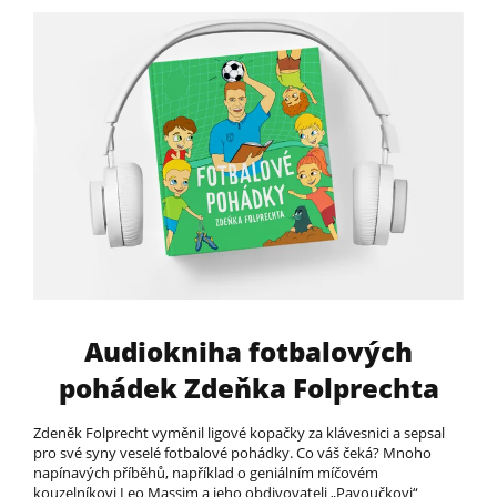
Audiokniha fotbalových
pohádek Zdeňka Folprechta
Zdeněk Folprecht vyměnil ligové kopačky za klávesnici a sepsal
pro své syny veselé fotbalové pohádky. Co váš čeká? Mnoho
napínavých příběhů, například o geniálním míčovém
kouzelníkovi Leo Massim a jeho obdivovateli „Pavoučkovi“