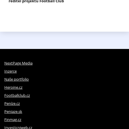
ředitel projektu Football Club
NextPage Media
Inzerce
Naše portfolio
Heroine.cz
Footballclub.cz
Peníze.cz
Peniaze.sk
Finmag.cz
Investicniweb.cz