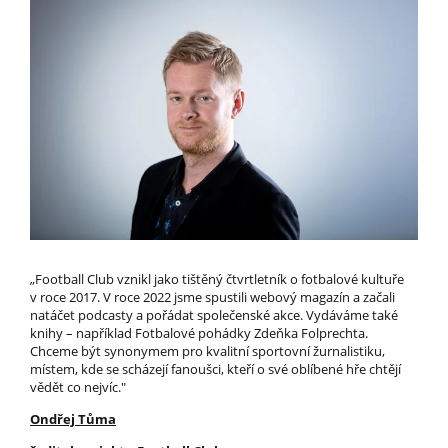
„Football Club vznikl jako tištěný čtvrtletník o fotbalové kultuře
v roce 2017. V roce 2022 jsme spustili webový magazín a začali
natáčet podcasty a pořádat společenské akce. Vydáváme také
knihy – například Fotbalové pohádky Zdeňka Folprechta.
Chceme být synonymem pro kvalitní sportovní žurnalistiku,
místem, kde se scházejí fanoušci, kteří o své oblíbené hře chtějí
vědět co nejvíc."
Ondřej Tůma