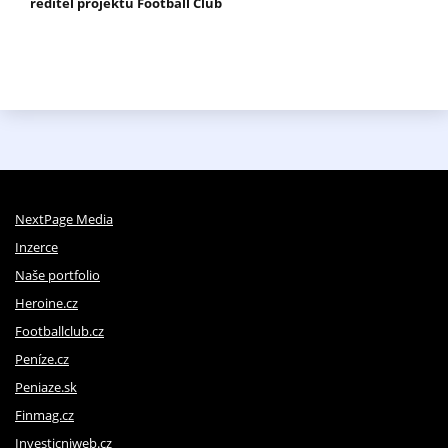
ředitel projektu Football Club
NextPage Media
Inzerce
Naše portfolio
Heroine.cz
Footballclub.cz
Peníze.cz
Peniaze.sk
Finmag.cz
Investicniweb.cz