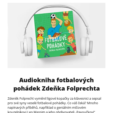
Audiokniha fotbalových
pohádek Zdeňka Folprechta
Zdeněk Folprecht vyměnil ligové kopačky za klávesnici a sepsal
pro své syny veselé fotbalové pohádky. Co váš čeká? Mnoho
napínavých příběhů, například o geniálním míčovém
kouzelníkovi Leo Massim a jeho obdivovateli „Pavoučkovi“