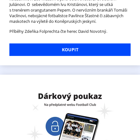
Juliánovi. O sebevědomém lvu Kristiánovi, který se utká
s trenérem orangutanem Pepem. O nervózním brankáři Tomáši
Vaclínovi, nebojácné fotbalistce Pavlínce Šťastné či zábavných
maskotech na výletě do Koněpruských jeskyní.
Příběhy Zdeňka Folprechta čte herec David Novotný.
KOUPIT