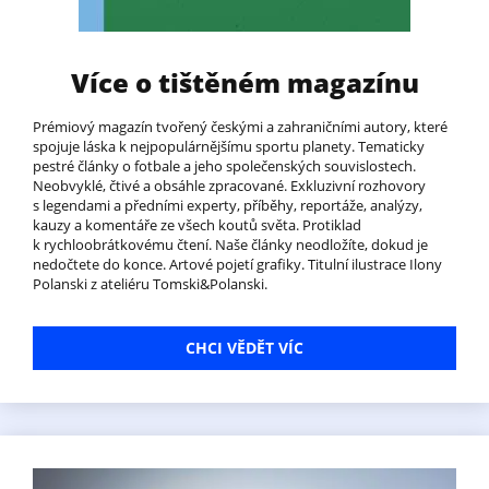
Více o tištěném magazínu
Prémiový magazín tvořený českými a zahraničními autory, které
spojuje láska k nejpopulárnějšímu sportu planety. Tematicky
pestré články o fotbale a jeho společenských souvislostech.
Neobvyklé, čtivé a obsáhle zpracované. Exkluzivní rozhovory
s legendami a předními experty, příběhy, reportáže, analýzy,
kauzy a komentáře ze všech koutů světa. Protiklad
k rychloobrátkovému čtení. Naše články neodložíte, dokud je
nedočtete do konce. Artové pojetí grafiky. Titulní ilustrace Ilony
Polanski z ateliéru Tomski&Polanski.
CHCI VĚDĚT VÍC