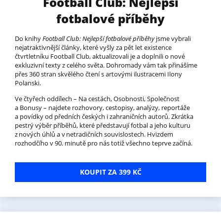
Football Club: Nejlepší
fotbalové příběhy
Do knihy
Football Club: Nejlepší fotbalové příběhy
jsme vybrali
nejatraktivnější články, které vyšly za pět let existence
čtvrtletníku Football Club, aktualizovali je a doplnili o nové
exkluzivní texty z celého světa. Dohromady vám tak přinášíme
přes 360 stran skvělého čtení s artovými ilustracemi Ilony
Polanski.
Ve čtyřech oddílech – Na cestách, Osobnosti, Společnost
a Bonusy – najdete rozhovory, cestopisy, analýzy, reportáže
a povídky od předních českých i zahraničních autorů. Zkrátka
pestrý výběr příběhů, které představují fotbal a jeho kulturu
z nových úhlů a v netradičních souvislostech. Hvizdem
rozhodčího v 90. minutě pro nás totiž všechno teprve začíná.
KOUPIT ZA 399 KČ