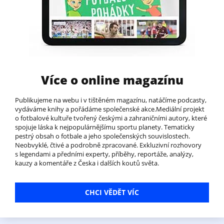
Více o online magazínu
Publikujeme na webu i v tištěném magazínu, natáčíme podcasty,
vydáváme knihy a pořádáme společenské akce.Mediální projekt
o fotbalové kultuře tvořený českými a zahraničními autory, které
spojuje láska k nejpopulárnějšímu sportu planety. Tematicky
pestrý obsah o fotbale a jeho společenských souvislostech.
Neobvyklé, čtivé a podrobně zpracované. Exkluzivní rozhovory
s legendami a předními experty, příběhy, reportáže, analýzy,
kauzy a komentáře z Česka i dalších koutů světa.
CHCI VĚDĚT VÍC