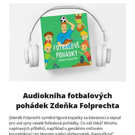
Audiokniha fotbalových
pohádek Zdeňka Folprechta
Zdeněk Folprecht vyměnil ligové kopačky za klávesnici a sepsal
pro své syny veselé fotbalové pohádky. Co váš čeká? Mnoho
napínavých příběhů, například o geniálním míčovém
kouzelníkovi Leo Massim a jeho obdivovateli „Pavoučkovi“