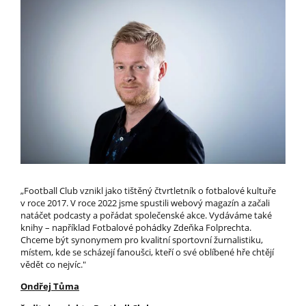
„Football Club vznikl jako tištěný čtvrtletník o fotbalové kultuře
v roce 2017. V roce 2022 jsme spustili webový magazín a začali
natáčet podcasty a pořádat společenské akce. Vydáváme také
knihy – například Fotbalové pohádky Zdeňka Folprechta.
Chceme být synonymem pro kvalitní sportovní žurnalistiku,
místem, kde se scházejí fanoušci, kteří o své oblíbené hře chtějí
vědět co nejvíc."
Ondřej Tůma