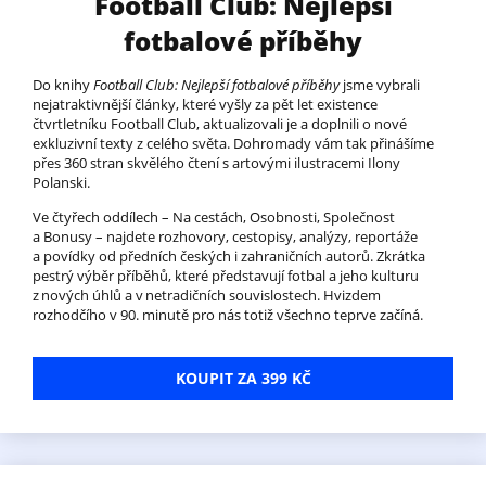
Football Club: Nejlepší
fotbalové příběhy
Do knihy
Football Club: Nejlepší fotbalové příběhy
jsme vybrali
nejatraktivnější články, které vyšly za pět let existence
čtvrtletníku Football Club, aktualizovali je a doplnili o nové
exkluzivní texty z celého světa. Dohromady vám tak přinášíme
přes 360 stran skvělého čtení s artovými ilustracemi Ilony
Polanski.
Ve čtyřech oddílech – Na cestách, Osobnosti, Společnost
a Bonusy – najdete rozhovory, cestopisy, analýzy, reportáže
a povídky od předních českých i zahraničních autorů. Zkrátka
pestrý výběr příběhů, které představují fotbal a jeho kulturu
z nových úhlů a v netradičních souvislostech. Hvizdem
rozhodčího v 90. minutě pro nás totiž všechno teprve začíná.
KOUPIT ZA 399 KČ