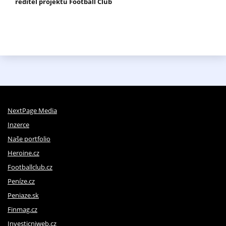
ředitel projektu Football Club
NextPage Media
Inzerce
Naše portfolio
Heroine.cz
Footballclub.cz
Peníze.cz
Peniaze.sk
Finmag.cz
Investicniweb.cz