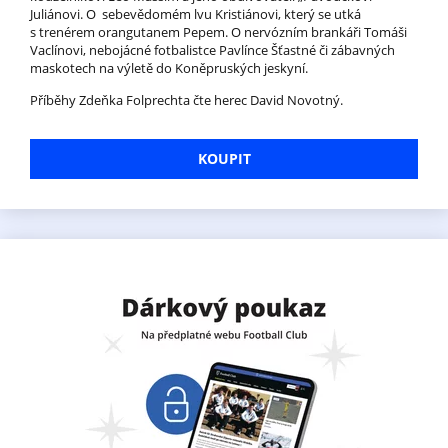
Juliánovi. O sebevědomém lvu Kristiánovi, který se utká
s trenérem orangutanem Pepem. O nervózním brankáři Tomáši
Vaclínovi, nebojácné fotbalistce Pavlínce Šťastné či zábavných
maskotech na výletě do Koněpruských jeskyní.
Příběhy Zdeňka Folprechta čte herec David Novotný.
KOUPIT