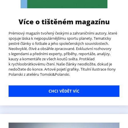
Více o tištěném magazínu
Prémiový magazín tvořený českými a zahraničními autory, které
spojuje láska k nejpopulárnějšímu sportu planety. Tematicky
pestré články o fotbale a jeho společenských souvislostech.
Neobvyklé, čtivé a obsáhle zpracované. Exkluzivní rozhovory
s legendami a předními experty, příběhy, reportáže, analýzy,
kauzy a komentáře ze všech koutů světa. Protiklad
k rychloobrátkovému čtení. Naše články neodložíte, dokud je
nedočtete do konce. Artové pojetí grafiky. Titulní ilustrace Ilony
Polanski z ateliéru Tomski&Polanski.
CHCI VĚDĚT VÍC