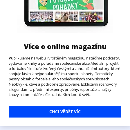
Více o online magazínu
Publikujeme na webu i v tištěném magazínu, natáčíme podcasty,
vydáváme knihy a pořádáme společenské akce.Mediální projekt
o fotbalové kultuře tvořený českými a zahraničními autory, které
spojuje láska k nejpopulárnějšímu sportu planety. Tematicky
pestrý obsah o fotbale a jeho společenských souvislostech.
Neobvyklé, čtivé a podrobně zpracované. Exkluzivní rozhovory
s legendami a předními experty, příběhy, reportáže, analýzy,
kauzy a komentáře z Česka i dalších koutů světa.
CHCI VĚDĚT VÍC